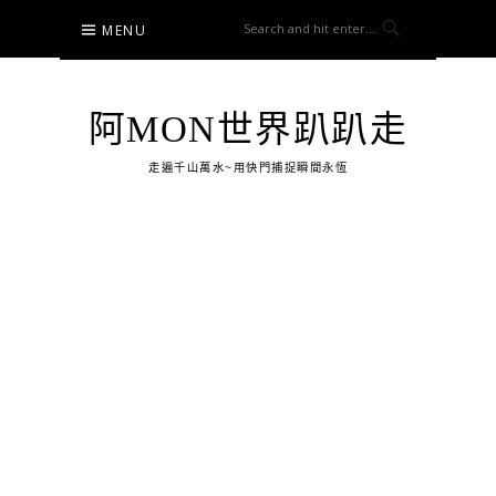
Skip
MENU
to
content
阿MON世界趴趴走
走遍千山萬水~用快門捕捉瞬間永恆