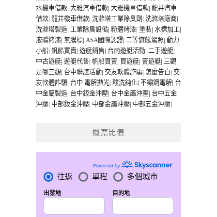
水機車借款
|
大雅汽車借款
|
大雅機車借款
|
龍井汽車
借款
|
龍井機車借款
|
洗滌塔工業除臭劑
|
洗滌塔廠商
|
洗滌塔製造
|
工業除臭設備
|
粉體烤漆
|
塗裝
|
水標加工
|
液體烤漆
|
無膜標
|
ASA國際認證
|
二等遊艇駕照
|
動力
小船
|
帆船買賣
|
遊艇銷售
|
台南遊艇活動
|
二手遊艇
|
中古遊艇
|
遊艇代售
|
帆船買賣
|
買遊艇
|
賣遊艇
|
三觀
是哪三觀
|
台中聯誼活動
|
交友軟體詐騙
|
怎麼告白
|
交
友軟體詐騙
|
台中 電解拋光
|
酸洗鈍化
|
不鏽鋼電解
|
台
中金屬製造
|
台中鈑金沖壓
|
台中金屬沖壓
|
台中五金
沖壓
|
中部鈑金沖壓
|
中部金屬沖壓
|
中部五金沖壓
|
機票比價