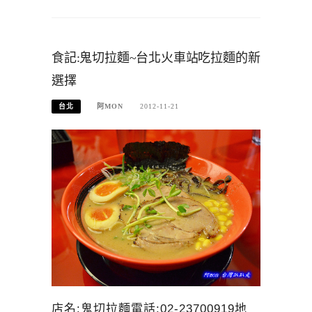
食記:鬼切拉麵~台北火車站吃拉麵的新
選擇
台北
阿MON
2012-11-21
店名:鬼切拉麵電話:02-23700919地