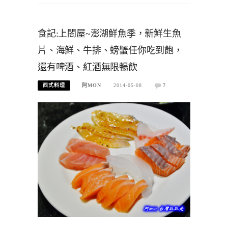
食記:上閤屋~澎湖鮮魚季，新鮮生魚
片、海鮮、牛排、螃蟹任你吃到飽，
還有啤酒、紅酒無限暢飲
西式料理
阿MON
2014-05-08
7