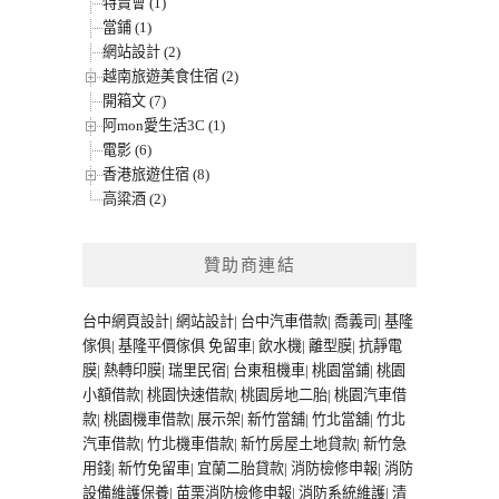
特賣會 (1)
當鋪 (1)
網站設計 (2)
越南旅遊美食住宿 (2)
開箱文 (7)
阿mon愛生活3C (1)
電影 (6)
香港旅遊住宿 (8)
高粱酒 (2)
贊助商連結
台中網頁設計
|
網站設計
|
台中汽車借款
|
喬義司
|
基隆
傢俱
|
基隆平價傢俱
免留車
|
飲水機
|
離型膜
|
抗靜電
膜
|
熱轉印膜
|
瑞里民宿
|
台東租機車
|
桃園當鋪
|
桃園
小額借款
|
桃園快速借款
|
桃園房地二胎
|
桃園汽車借
款
|
桃園機車借款
|
展示架
|
新竹當舖
|
竹北當舖
|
竹北
汽車借款
|
竹北機車借款
|
新竹房屋土地貸款
|
新竹急
用錢
|
新竹免留車
|
宜蘭二胎貸款
|
消防檢修申報
|
消防
設備維護保養
|
苗栗消防檢修申報
|
消防系統維護
|
清