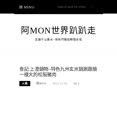
Skip
MENU
to
content
阿MON世界趴趴走
走遍千山萬水~用快門捕捉瞬間永恆
食記:上澄鍋物~特色九州玄米鍋涮跟臉
一樣大的松阪豬肉
火鍋
阿MON
2013-12-16
1