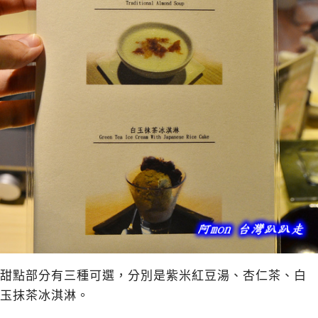
甜點部分有三種可選，分別是紫米紅豆湯、杏仁茶、白
玉抹茶冰淇淋。