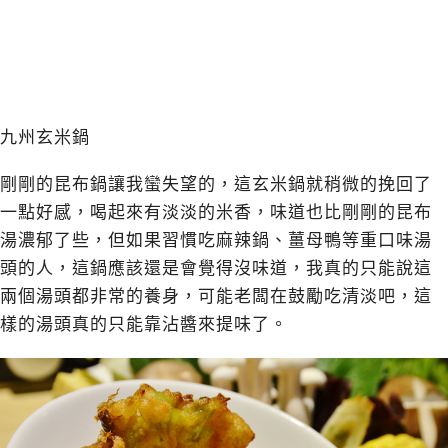
九州玄米鍋
剛剛的昆布鍋讓我蠻失望的，這玄米鍋就稍微的挽回了
一點好感，喝起來有淡淡的米香，味道也比剛剛的昆布
湯濃郁了些，但如果習慣吃麻辣鍋、薑母鴨等重口味湯
頭的人，這鍋應該還是會覺得沒味道，我真的只能說這
兩個湯頭都非常的養身，可能老闆在鼓勵吃清淡吧，這
樣的湯頭真的只能靠沾醬來提味了。