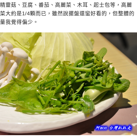
精靈菇、豆腐、番茄、高麗菜、木耳、起士包等，高麗
菜大約是1/4顆而已，雖然說擺盤還蠻好看的，但整體的
量我覺得偏少。