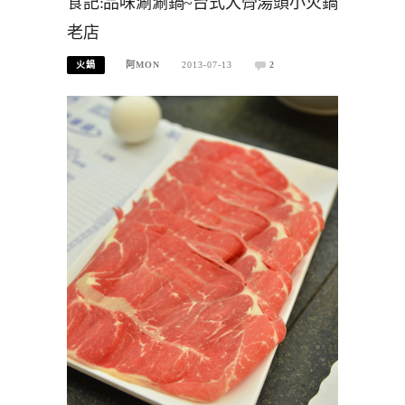
食記:品味涮涮鍋~台式大骨湯頭小火鍋
老店
火鍋
阿MON
2013-07-13
2