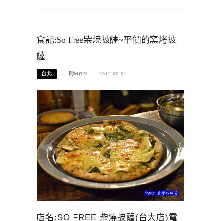
食記:So Free柴燒披薩~平價的窯烤披
薩
台北
阿MON
2012-06-01
店名:SO FREE 柴燒披薩(台大店)電