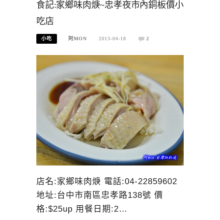
食記:家鄉味肉焿~忠孝夜市內銅板價小
吃店
小吃
阿MON
2013-04-18
2
店名:家鄉味肉焿 電話:04-22859602
地址:台中市南區忠孝路138號 價
格:$25up 用餐日期:2…