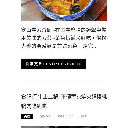
寒山寺素齋館~在古寺悠揚的鐘聲中饗
用美味的素菜~菜色精緻又好吃，俗擱
大碗的羅漢麵是首選菜色 走完…
CONTINUE READING
食記:鬥牛士二鍋~平價壽喜燒火鍋櫻桃
鴨肉吃到飽
高雄
阿MON
2013-11-20
5