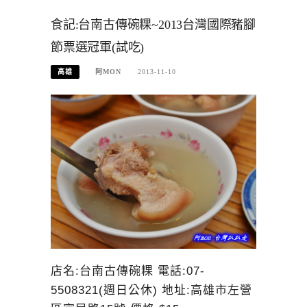
食記:台南古傳碗粿~2013台灣國際豬腳
節票選冠軍(試吃)
高雄
阿MON
2013-11-10
店名:台南古傳碗粿 電話:07-
5508321(週日公休) 地址:高雄市左營