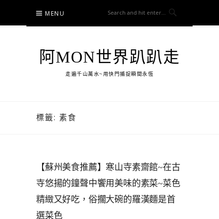
Skip
MENU
to
content
阿MON世界趴趴走
走遍千山萬水~用快門捕捉瞬間永恆
標籤:
素食
【蘇州美食推薦】寒山寺素齋館~在古
寺悠揚的鐘聲中饗用美味的素菜~菜色
精緻又好吃，俗擱大碗的羅漢麵是首
選菜色