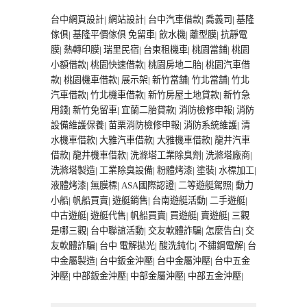
台中網頁設計
|
網站設計
|
台中汽車借款
|
喬義司
|
基隆
傢俱
|
基隆平價傢俱
免留車
|
飲水機
|
離型膜
|
抗靜電
膜
|
熱轉印膜
|
瑞里民宿
|
台東租機車
|
桃園當鋪
|
桃園
小額借款
|
桃園快速借款
|
桃園房地二胎
|
桃園汽車借
款
|
桃園機車借款
|
展示架
|
新竹當舖
|
竹北當舖
|
竹北
汽車借款
|
竹北機車借款
|
新竹房屋土地貸款
|
新竹急
用錢
|
新竹免留車
|
宜蘭二胎貸款
|
消防檢修申報
|
消防
設備維護保養
|
苗栗消防檢修申報
|
消防系統維護
|
清
水機車借款
|
大雅汽車借款
|
大雅機車借款
|
龍井汽車
借款
|
龍井機車借款
|
洗滌塔工業除臭劑
|
洗滌塔廠商
|
洗滌塔製造
|
工業除臭設備
|
粉體烤漆
|
塗裝
|
水標加工
|
液體烤漆
|
無膜標
|
ASA國際認證
|
二等遊艇駕照
|
動力
小船
|
帆船買賣
|
遊艇銷售
|
台南遊艇活動
|
二手遊艇
|
中古遊艇
|
遊艇代售
|
帆船買賣
|
買遊艇
|
賣遊艇
|
三觀
是哪三觀
|
台中聯誼活動
|
交友軟體詐騙
|
怎麼告白
|
交
友軟體詐騙
|
台中 電解拋光
|
酸洗鈍化
|
不鏽鋼電解
|
台
中金屬製造
|
台中鈑金沖壓
|
台中金屬沖壓
|
台中五金
沖壓
|
中部鈑金沖壓
|
中部金屬沖壓
|
中部五金沖壓
|