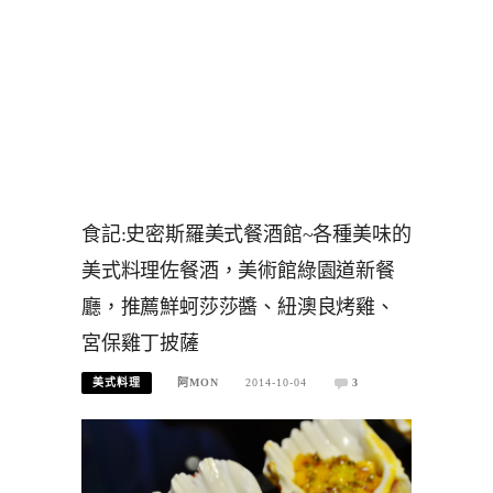
食記:史密斯羅美式餐酒館~各種美味的
美式料理佐餐酒，美術館綠園道新餐
廳，推薦鮮蚵莎莎醬、紐澳良烤雞、
宮保雞丁披薩
美式料理
阿MON
2014-10-04
3