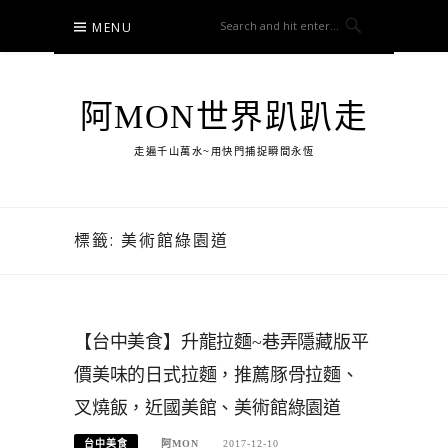
Skip
MENU
to
content
阿MON世界趴趴走
走遍千山萬水~用快門捕捉瞬間永恆
標籤:
美術館綠園道
【台中美食】升龍拉麵~巷弄隱藏版平
價美味的日式拉麵，推薦豚骨拉麵、
叉燒飯，近國美館、美術館綠園道
台中美食
阿MON
2017-12-10