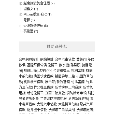
越南旅遊美食住宿 (2)
開箱文 (7)
阿mon愛生活3C (1)
電影 (6)
香港旅遊住宿 (8)
高粱酒 (2)
贊助商連結
台中網頁設計
|
網站設計
|
台中汽車借款
|
喬義司
|
基隆
傢俱
|
基隆平價傢俱
免留車
|
飲水機
|
離型膜
|
抗靜電
膜
|
熱轉印膜
|
瑞里民宿
|
台東租機車
|
桃園當鋪
|
桃園
小額借款
|
桃園快速借款
|
桃園房地二胎
|
桃園汽車借
款
|
桃園機車借款
|
展示架
|
新竹當舖
|
竹北當舖
|
竹北
汽車借款
|
竹北機車借款
|
新竹房屋土地貸款
|
新竹急
用錢
|
新竹免留車
|
宜蘭二胎貸款
|
消防檢修申報
|
消防
設備維護保養
|
苗栗消防檢修申報
|
消防系統維護
|
清
水機車借款
|
大雅汽車借款
|
大雅機車借款
|
龍井汽車
借款
|
龍井機車借款
|
洗滌塔工業除臭劑
|
洗滌塔廠商
|