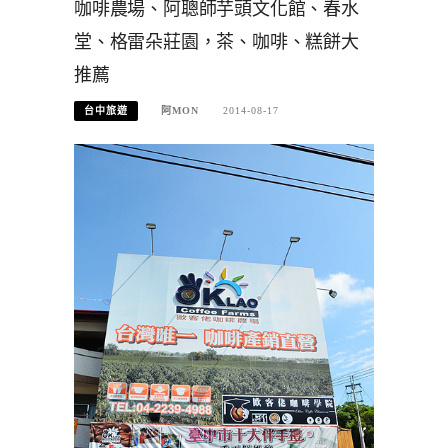
咖啡農場、阿聰師芋頭文化館、春水
堂、格雷朵莊園，茶、咖啡、糕餅大
推薦
台中旅遊
阿MON
2014-08-17