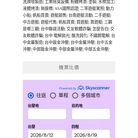
洗滌塔製造
|
工業除臭設備
|
粉體烤漆
|
塗裝
|
水標加工
|
液體烤漆
|
無膜標
|
ASA國際認證
|
二等遊艇駕照
|
動力
小船
|
帆船買賣
|
遊艇銷售
|
台南遊艇活動
|
二手遊艇
|
中古遊艇
|
遊艇代售
|
帆船買賣
|
買遊艇
|
賣遊艇
|
三觀
是哪三觀
|
台中聯誼活動
|
交友軟體詐騙
|
怎麼告白
|
交
友軟體詐騙
|
台中 電解拋光
|
酸洗鈍化
|
不鏽鋼電解
|
台
中金屬製造
|
台中鈑金沖壓
|
台中金屬沖壓
|
台中五金
沖壓
|
中部鈑金沖壓
|
中部金屬沖壓
|
中部五金沖壓
|
機票比價