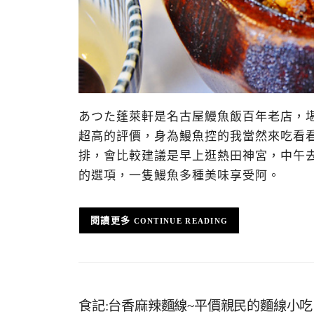
あつた蓬萊軒是名古屋鰻魚飯百年老店，
超高的評價，身為鰻魚控的我當然來吃看
排，會比較建議是早上逛熱田神宮，中午
的選項，一隻鰻魚多種美味享受阿。
CONTINUE READING
食記:台香麻辣麵線~平價親民的麵線小