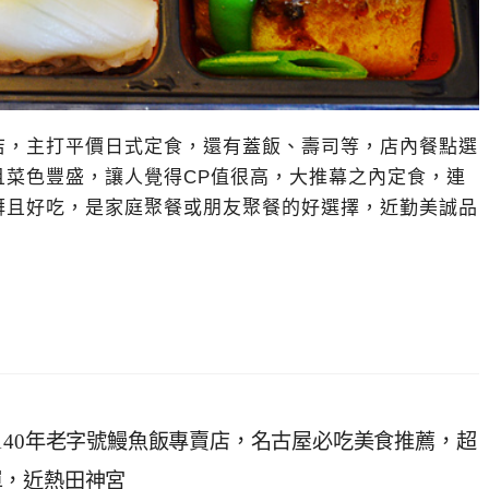
店，主打平價日式定食，還有蓋飯、壽司等，店內餐點選
且菜色豐盛，讓人覺得CP值很高，大推幕之內定食，連
湃且好吃，是家庭聚餐或朋友聚餐的好選擇，近勤美誠品
140年老字號鰻魚飯專賣店，名古屋必吃美食推薦，超
單，近熱田神宮