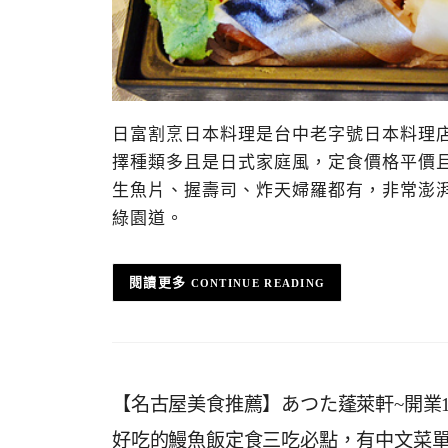
日富割烹日本料理是台中老字號日本料理
擇種類多且是日式家庭風，定食價格平價
生魚片、握壽司、炸天婦羅都有，非常澎
綠園道。
CONTINUE READING
【名古屋美食推薦】あつた蓬萊軒~開業
好吃的鰻魚飯定食三吃必點，有中文菜