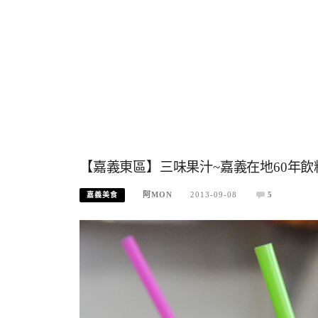
【嘉義東區】三味果汁~嘉義在地60年
阿MON
2013-09-08
5
嘉義美食