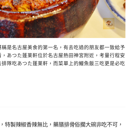
堪稱是名古屋美食的第一名，有去吃過的朋友都一致給予
看，あつた蓬莱軒位於名古屋熱田神宮附近，考量行程安
去排隊吃あつた蓬莱軒，而菜單上的鰻魚飯三吃更是必吃
吃，特製辣椒香辣無比，藥膳排骨俗擱大碗非吃不可，