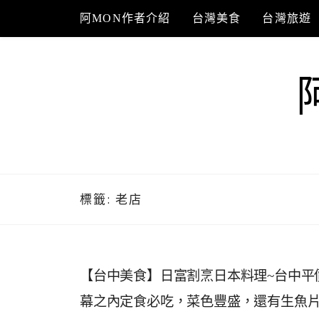
Skip
阿MON作者介紹
台灣美食
台灣旅遊
to
content
標籤:
老店
【台中美食】日富割烹日本料理~台中平
幕之內定食必吃，菜色豐盛，還有生魚片