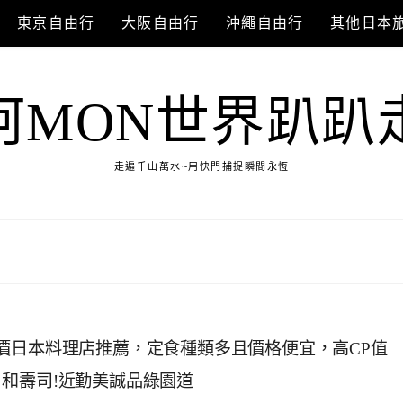
東京自由行
大阪自由行
沖繩自由行
其他日本
阿MON世界趴趴
走遍千山萬水~用快門捕捉瞬間永恆
價日本料理店推薦，定食種類多且價格便宜，高CP值
和壽司!近勤美誠品綠園道