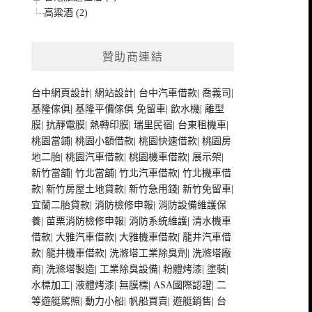
高粱酒 (2)
贊助商連結
台中網頁設計
|
網站設計
|
台中汽車借款
|
喬義司
|
基隆傢俱
|
基隆平價傢俱
免留車
|
飲水機
|
離型
膜
|
抗靜電膜
|
熱轉印膜
|
瑞里民宿
|
台東租機車
|
桃園當鋪
|
桃園小額借款
|
桃園快速借款
|
桃園房
地二胎
|
桃園汽車借款
|
桃園機車借款
|
展示架
|
新竹當舖
|
竹北當舖
|
竹北汽車借款
|
竹北機車借
款
|
新竹房屋土地貸款
|
新竹急用錢
|
新竹免留車
|
宜蘭二胎貸款
|
消防檢修申報
|
消防設備維護保
養
|
苗栗消防檢修申報
|
消防系統維護
|
清水機車
借款
|
大雅汽車借款
|
大雅機車借款
|
龍井汽車借
款
|
龍井機車借款
|
洗滌塔工業除臭劑
|
洗滌塔廠
商
|
洗滌塔製造
|
工業除臭設備
|
粉體烤漆
|
塗裝
|
水標加工
|
液體烤漆
|
無膜標
|
ASA國際認證
|
二
等遊艇駕照
|
動力小船
|
帆船買賣
|
遊艇銷售
|
台