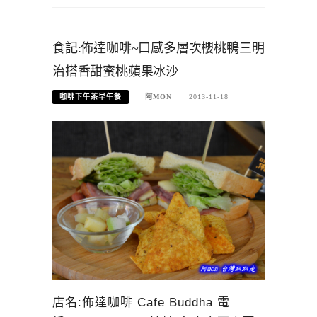
食記:佈達咖啡~口感多層次櫻桃鴨三明
治搭香甜蜜桃蘋果冰沙
咖啡下午茶早午餐
阿MON
2013-11-18
店名:佈達咖啡 Cafe Buddha 電