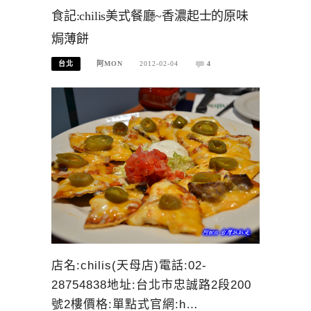
食記:chilis美式餐廳~香濃起士的原味
焗薄餅
台北
阿MON
2012-02-04
4
店名:chilis(天母店)電話:02-
28754838地址:台北市忠誠路2段200
號2樓價格:單點式官網:h…