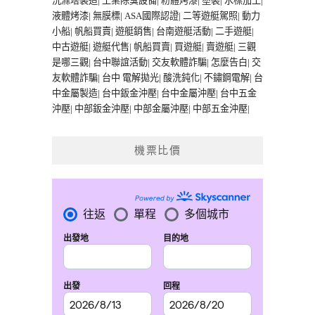
洗滌塔製造
|
工業除臭設備
|
粉體烤漆
|
塗裝
|
水標加工
|
液體烤漆
|
無膜標
|
ASA國際認證
|
二等遊艇駕照
|
動力
小船
|
帆船買賣
|
遊艇銷售
|
台南遊艇活動
|
二手遊艇
|
中古遊艇
|
遊艇代售
|
帆船買賣
|
買遊艇
|
賣遊艇
|
三觀
是哪三觀
|
台中聯誼活動
|
交友軟體詐騙
|
怎麼告白
|
交
友軟體詐騙
|
台中 電解拋光
|
酸洗鈍化
|
不鏽鋼電解
|
台
中金屬製造
|
台中鈑金沖壓
|
台中金屬沖壓
|
台中五金
沖壓
|
中部鈑金沖壓
|
中部金屬沖壓
|
中部五金沖壓
|
機票比價