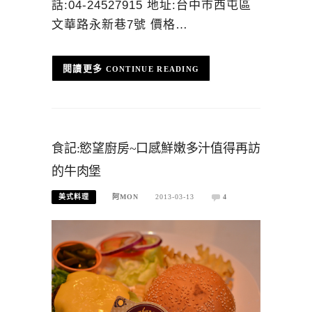
話:04-24527915 地址:台中市西屯區
文華路永新巷7號 價格…
CONTINUE READING
食記:慾望廚房~口感鮮嫩多汁值得再訪
的牛肉堡
美式料理
阿MON
2013-03-13
4