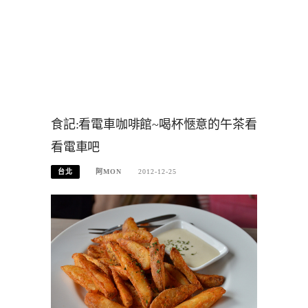
食記:看電車咖啡館~喝杯愜意的午茶看
看電車吧
台北
阿MON
2012-12-25