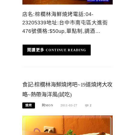
店名:棕櫚林海鮮燒烤電話:04-
23205339地址:台中市南屯區大進街
476號價格:$50up,單點制,調酒…
CONTINUE READING
食記:棕櫚林海鮮燒烤吧~19道燒烤大攻
略~熱帶海洋風(試吃)
燒烤
阿MON
2011-03-27
2