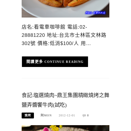
店名:看電車咖啡館 電話:02-
28881220 地址:台北市士林區文林路
302號 價格:低消$100/人 用…
CONTINUE READING
食記:塩選燒肉~鼎王集團精緻燒烤之舞
鹽弄醬饗牛肉(試吃)
燒烤
阿MON
2012-12-01
8