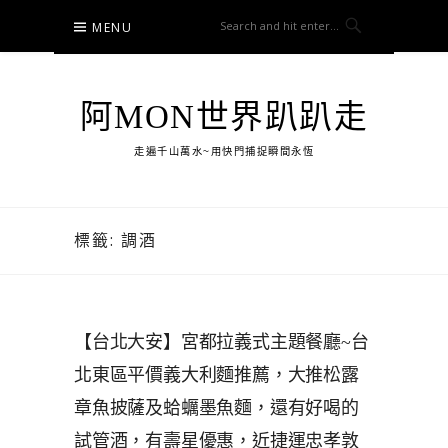
Skip
MENU
to
content
阿MON世界趴趴走
走遍千山萬水~用快門捕捉瞬間永恆
標籤:
調酒
【台北大安】宮都拉義式主題餐廳~台
北東區平價義大利麵推薦，大推松露
章魚披薩及蛤蠣墨魚麵，還有好喝的
試管酒，有壽星優惠，近捷運忠孝敦