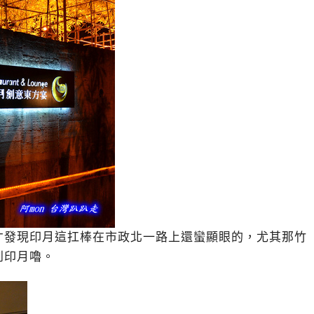
才發現印月這扛棒在市政北一路上還蠻顯眼的，尤其那竹
到印月嚕。