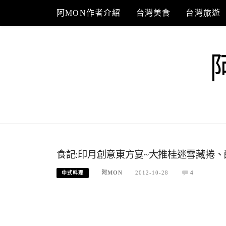
Skip
阿MON作者介紹
台灣美食
台灣旅遊
to
content
食記:印月創意東方宴~大推桂迷雪藏捲、
阿MON
2012-10-28
4
中式料理