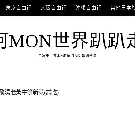
東京自由行
大阪自由行
沖繩自由行
其他日本
阿MON世界趴趴
走遍千山萬水~用快門捕捉瞬間永恆
酸湯老黃牛等新菜(試吃)