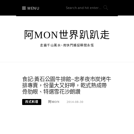
Skip
MENU
to
content
阿MON世界趴趴走
走遍千山萬水~用快門捕捉瞬間永恆
食記:黃石公園牛排館~忠孝夜市炭烤牛
排專賣，份量大又好呷，乾式熟成帶
骨肋眼、特選雪花沙朗讚
西式料理
阿MON
2014-08-30