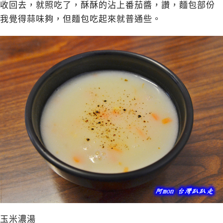
收回去，就照吃了，酥酥的沾上番茄醬，讚，麵包部份
我覺得蒜味夠，但麵包吃起來就普通些。
玉米濃湯