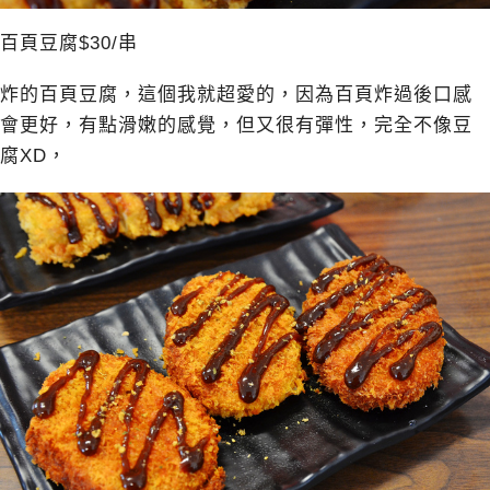
百頁豆腐$30/串
炸的百頁豆腐，這個我就超愛的，因為百頁炸過後口感
會更好，有點滑嫩的感覺，但又很有彈性，完全不像豆
腐XD，