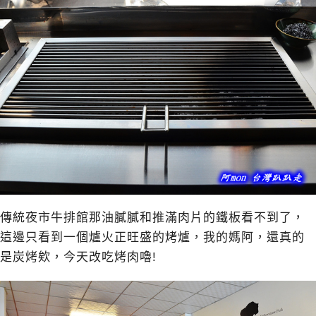
傳統夜市牛排館那油膩膩和推滿肉片的鐵板看不到了，
這邊只看到一個爐火正旺盛的烤爐，我的媽阿，還真的
是炭烤欸，今天改吃烤肉嚕!