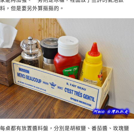
家能再加強。一旁則是冰櫃，裡面放了些許的氣泡飲
料，但是要另外算摳摳的。
每桌都有放置醬料盤，分別是胡椒鹽、番茄醬、玫瑰鹽