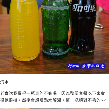
汽水
老實說我覺得一瓶真的不夠喝，因為整份套餐吃下來會
很飽很撐，然後會想喝點水解渴，這一瓶絕對不夠的><