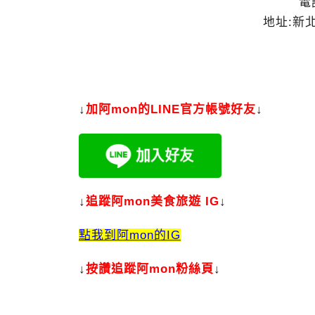
電話
地址:新
↓
加
阿mon的LINE官方帳號好友
↓
↓
追蹤阿mon美食旅遊 IG
↓
點我到阿mon的IG
↓
按讚追蹤阿mon粉絲頁
↓