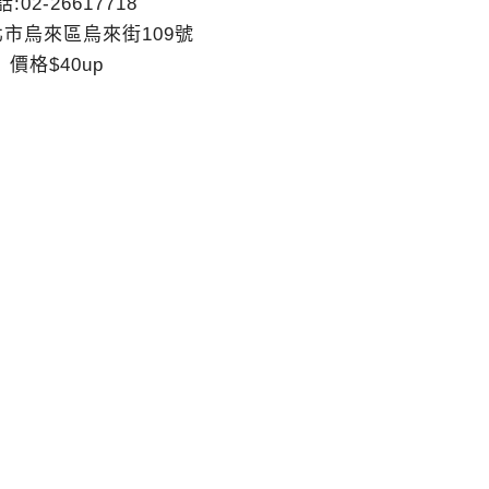
:02-26617718
北市烏來區烏來街109號
價格$40up