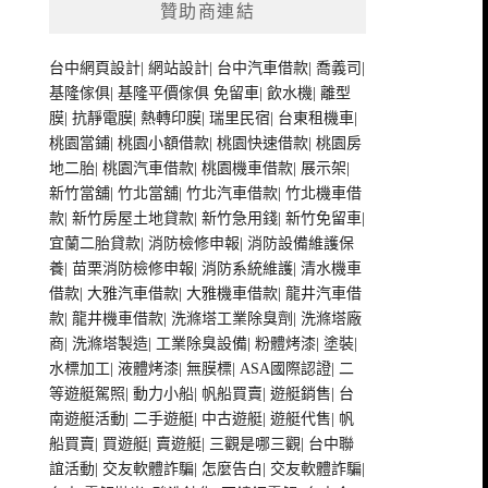
贊助商連結
台中網頁設計
|
網站設計
|
台中汽車借款
|
喬義司
|
基隆傢俱
|
基隆平價傢俱
免留車
|
飲水機
|
離型
膜
|
抗靜電膜
|
熱轉印膜
|
瑞里民宿
|
台東租機車
|
桃園當鋪
|
桃園小額借款
|
桃園快速借款
|
桃園房
地二胎
|
桃園汽車借款
|
桃園機車借款
|
展示架
|
新竹當舖
|
竹北當舖
|
竹北汽車借款
|
竹北機車借
款
|
新竹房屋土地貸款
|
新竹急用錢
|
新竹免留車
|
宜蘭二胎貸款
|
消防檢修申報
|
消防設備維護保
養
|
苗栗消防檢修申報
|
消防系統維護
|
清水機車
借款
|
大雅汽車借款
|
大雅機車借款
|
龍井汽車借
款
|
龍井機車借款
|
洗滌塔工業除臭劑
|
洗滌塔廠
商
|
洗滌塔製造
|
工業除臭設備
|
粉體烤漆
|
塗裝
|
水標加工
|
液體烤漆
|
無膜標
|
ASA國際認證
|
二
等遊艇駕照
|
動力小船
|
帆船買賣
|
遊艇銷售
|
台
南遊艇活動
|
二手遊艇
|
中古遊艇
|
遊艇代售
|
帆
船買賣
|
買遊艇
|
賣遊艇
|
三觀是哪三觀
|
台中聯
誼活動
|
交友軟體詐騙
|
怎麼告白
|
交友軟體詐騙
|