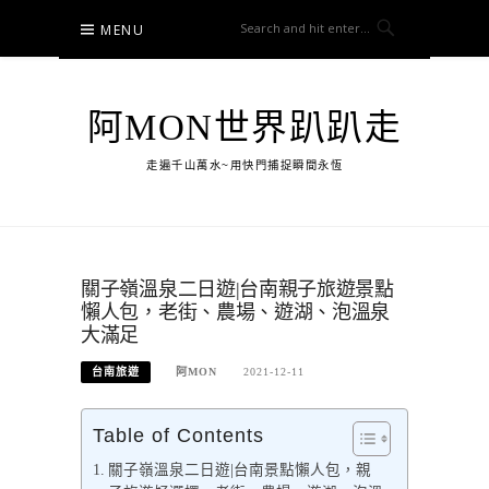
Skip
MENU
to
content
阿MON世界趴趴走
走遍千山萬水~用快門捕捉瞬間永恆
關子嶺溫泉二日遊|台南親子旅遊景點
懶人包，老街、農場、遊湖、泡溫泉
大滿足
台南旅遊
阿MON
2021-12-11
Table of Contents
關子嶺溫泉二日遊|台南景點懶人包，親