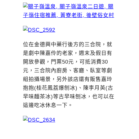
位在金德興中藥行後方的三合院，就
是劇中陳嘉伶的老家，週末及假日有
開放參觀，門票50元，可抵消費30
元，三合院內廚房、客廳、臥室等劇
組拍攝場景，另外該店還有販售嘉玲
抱抱(桂花鳳荔爆刨冰)、陳李月英(古
早味麵茶冰)等古早味刨冰，也可以在
這邊吃冰休息一下。