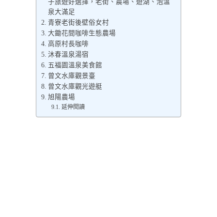
子旅遊好選擇，老街、農場、遊湖、泡溫
泉大滿足
青寮老街後壁俗女村
大鋤花間咖啡生態農場
高原村長咖啡
沐春溫泉湯宿
五福園溫泉美食館
曾文水庫觀景臺
曾文水庫觀光遊艇
旭陽農場
延伸閱讀