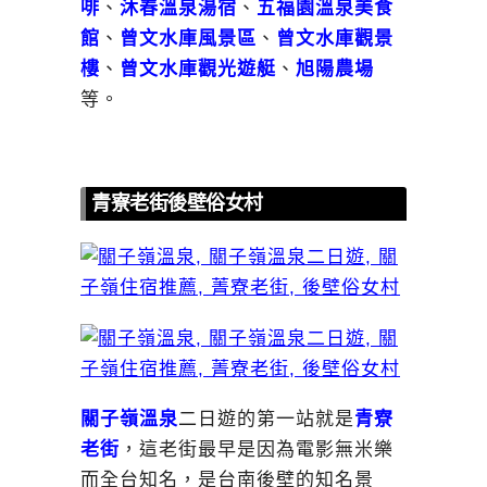
啡
、
沐春溫泉湯
宿
、
五福園溫泉美食
館
、
曾文水庫風景區
、
曾文水庫觀景
樓
、
曾文水庫觀光遊艇
、
旭陽農場
等。
青寮老街後壁俗女村
關子嶺溫泉
二日遊的第一站就是
青寮
老街
，這老街最早是因為電影無米樂
而全台知名，是台南後壁的知名景