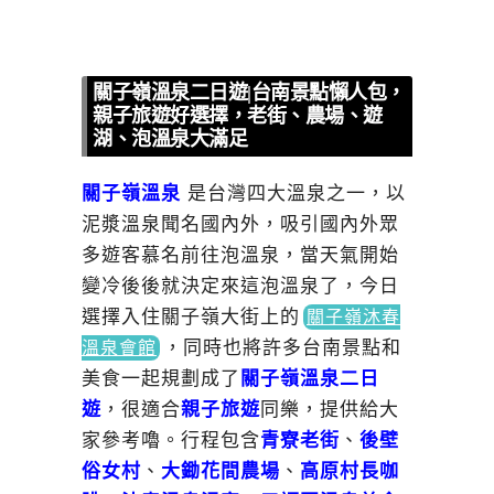
關子嶺溫泉二日遊|台南景點懶人包，
親子旅遊好選擇，老街、農場、遊
湖、泡溫泉大滿足
關子嶺溫泉
是台灣四大溫泉之一，以
泥漿溫泉聞名國內外，吸引國內外眾
多遊客慕名前往泡溫泉，當天氣開始
變冷後後就決定來這泡溫泉了，今日
選擇入
住關子嶺大街上的
關子嶺沐春
，
同時也將許多台南景點和
溫泉會館
美食一起規劃成了
關子嶺溫泉二日
遊
，很適合
親子旅遊
同樂，提供給大
家參考嚕。行程包含
青寮老街
、
後壁
俗女村
、
大鋤花間農場
、
高原村長咖