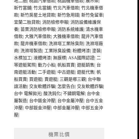
地二胎
|
桃園汽車借款
|
桃園機車借款
|
展示架
|
新竹當舖
|
竹北當舖
|
竹北汽車借款
|
竹北機車借
款
|
新竹房屋土地貸款
|
新竹急用錢
|
新竹免留車
|
宜蘭二胎貸款
|
消防檢修申報
|
消防設備維護保
養
|
苗栗消防檢修申報
|
消防系統維護
|
清水機車
借款
|
大雅汽車借款
|
大雅機車借款
|
龍井汽車借
款
|
龍井機車借款
|
洗滌塔工業除臭劑
|
洗滌塔廠
商
|
洗滌塔製造
|
工業除臭設備
|
粉體烤漆
|
塗裝
|
水標加工
|
液體烤漆
|
無膜標
|
ASA國際認證
|
二
等遊艇駕照
|
動力小船
|
帆船買賣
|
遊艇銷售
|
台
南遊艇活動
|
二手遊艇
|
中古遊艇
|
遊艇代售
|
帆
船買賣
|
買遊艇
|
賣遊艇
|
三觀是哪三觀
|
台中聯
誼活動
|
交友軟體詐騙
|
怎麼告白
|
交友軟體詐騙
|
台中 電解拋光
|
酸洗鈍化
|
不鏽鋼電解
|
台中金
屬製造
|
台中鈑金沖壓
|
台中金屬沖壓
|
台中五金
沖壓
|
中部鈑金沖壓
|
中部金屬沖壓
|
中部五金沖
壓
|
機票比價