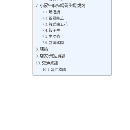
小蒙牛麻辣鍋養生鍋|燒烤
燜酒蝦
蛤蠣絲瓜
韓式豬五花
骰子牛
牛肋條
醬燒豬肉
結論
店家/景點資訊
交通資訊
延伸閱讀