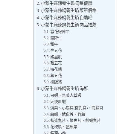
小蒙牛麻辣養生鍋|壽星優惠
小蒙牛麻辣鍋養生鍋|菜單價格
小蒙牛麻辣鍋養生鍋|自助吧
小蒙牛麻辣鍋養生鍋|肉品推薦
雪花嫩肩牛
霜降牛
和牛
牛五花
豬里肌
豬五花
梅花豬
羊五花
松阪豬
小蒙牛麻辣鍋養生鍋|海鮮
白蝦、黑美人草蝦
天使紅蝦
淡菜、小扇貝(櫛孔貝)、海鮮貝
蛤蠣、魷魚片、竹蛤
藍鯊魚片、鯛魚片、劍蝶魚片
花枝漿、墨魚漿
鮮凍小卷