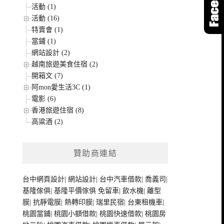
活動 (1)
活動 (16)
特賣會 (1)
當鋪 (1)
網站設計 (2)
越南旅遊美食住宿 (2)
開箱文 (7)
阿mon愛生活3C (1)
電影 (6)
香港旅遊住宿 (8)
高粱酒 (2)
贊助商連結
台中網頁設計
|
網站設計
|
台中汽車借款
|
喬義司
|
基隆傢俱
|
基隆平價傢俱
免留車
|
飲水機
|
離型
膜
|
抗靜電膜
|
熱轉印膜
|
瑞里民宿
|
台東租機車
|
桃園當鋪
|
桃園小額借款
|
桃園快速借款
|
桃園房