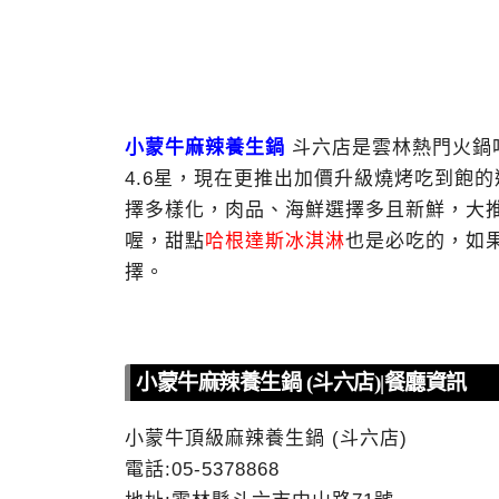
小蒙牛麻辣養生鍋
斗六店是雲林熱門火鍋
4.6星，現在更推出加價升級燒烤吃到飽的
擇多樣化，肉品、海鮮選擇多且新鮮，大
喔，甜點
哈根達斯冰淇淋
也是必吃的，如
擇。
小蒙牛麻辣養生鍋 (斗六店)|餐廳資訊
小蒙牛頂級麻辣養生鍋 (斗六店)
電話:05-5378868