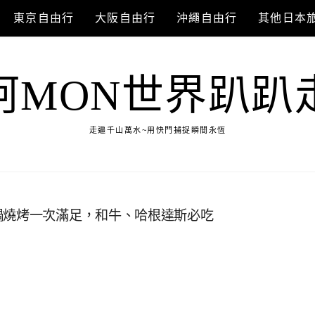
東京自由行
大阪自由行
沖繩自由行
其他日本
阿MON世界趴趴
走遍千山萬水~用快門捕捉瞬間永恆
鍋燒烤一次滿足，和牛、哈根達斯必吃