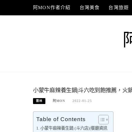
Skip
阿MON作者介紹
台灣美食
台灣旅遊
to
content
小蒙牛麻辣養生鍋|斗六吃到飽推薦，火
阿MON
2022-01-25
雲林
Table of Contents
小蒙牛麻辣養生鍋 (斗六店)|餐廳資訊