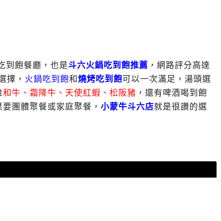
吃到飽餐廳，也是
斗六火鍋吃到飽推薦
，網路評分高達
選擇，
火鍋吃到飽
和
燒烤吃到飽
可以一次滿足，湯頭選
推
和牛、霜降牛、天使紅蝦、松阪豬
，還有啤酒喝到飽
果要團體聚餐或家庭聚餐，
小蒙牛斗六店
就是很讚的選