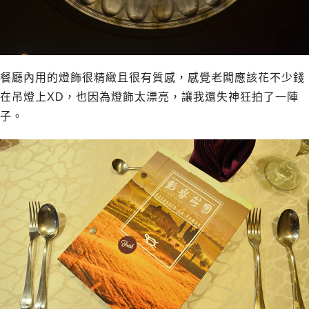
餐廳內用的燈飾很精緻且很有質感，感覺老闆應該花不少錢
在吊燈上XD，也因為燈飾太漂亮，讓我還失神狂拍了一陣
子。