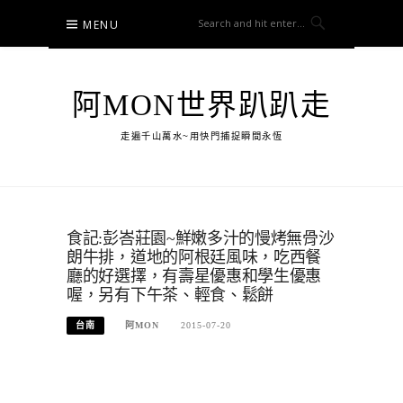
Skip
MENU
to
content
阿MON世界趴趴走
走遍千山萬水~用快門捕捉瞬間永恆
食記:彭峇莊園~鮮嫩多汁的慢烤無骨沙
朗牛排，道地的阿根廷風味，吃西餐
廳的好選擇，有壽星優惠和學生優惠
喔，另有下午茶、輕食、鬆餅
台南
阿MON
2015-07-20