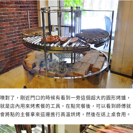
噢對了，剛近門口的時候有看到一旁這個超大的圓形烤爐，
就是店內用來烤煮餐的工具，在點完餐後，可以看到師傅就
會將點的主餐拿來這邊進行高溫烘烤，然後在送上桌食用。