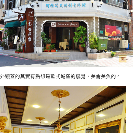
外觀蓋的其實有點想是歐式城堡的感覺，美侖美奐的。