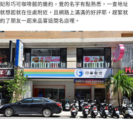
妃彤巧可咖啡館的邀約，覺的名字有點熟悉，一查地址
就想起就在住處附近，且網路上滿滿的好評耶，趕緊就
約了朋友一起來品嘗這間名店哩。