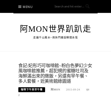
Skip
MENU
to
content
阿MON世界趴趴走
走遍千山萬水~用快門捕捉瞬間永恆
食記:妃彤巧可咖啡館~粉白色夢幻少女
風咖啡館推薦，超犯規的蜜糖吐司及
海鮮滿出來的燉飯，另還有早午餐、
多人套餐，近美術館綠園道
咖啡下午茶早午餐
阿MON
2015-09-24
2