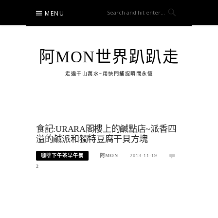
Skip
MENU
to
content
阿MON世界趴趴走
走遍千山萬水~用快門捕捉瞬間永恆
食記:URARA閣樓上的鹹點店~派香四
溢的鹹派和獨特豆腐干貝方塊
咖啡下午茶早午餐
阿MON
2013-11-19
2