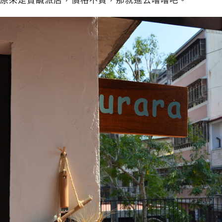
原來是賣鹹派店，價格不貴，那就進去嚐嚐吧。