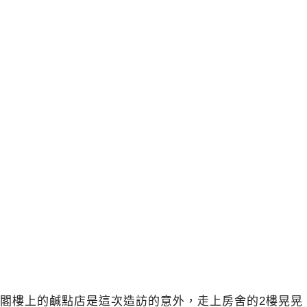
閣樓上的鹹點店是這次造訪的意外，走上房舍的2樓晃晃