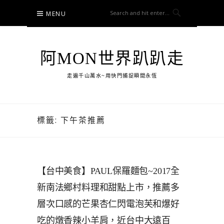
Skip
MENU
to
content
阿MON世界趴趴走
走遍千山萬水~用快門捕捉瞬間永恆
標籤:
下午茶推薦
【台中美食】PAUL保羅麵包~2017全
新南法鄉村料理和甜點上市，推薦多
層次口感的芒果杏仁閃電泡芙和爆好
吃的燉香辣小羊肩，近台中大遠百