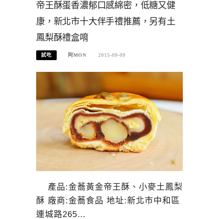
帝王酥蛋香濃郁口感綿密，低糖又健
康，新北市十大伴手禮推薦，另有土
鳳梨酥禮盒唷
試吃
阿MON
2015-09-09
產品:金蕎黃金帝王酥、小麥土鳳梨
酥 廠商:金蕎食品 地址:新北市中和區
連城路265…