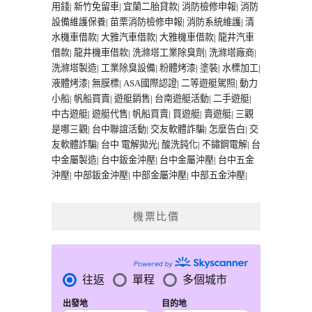
用錢
|
新竹免留車
|
宜蘭二胎貸款
|
消防檢修申報
|
消防
設備維護保養
|
苗栗消防檢修申報
|
消防系統維護
|
清
水機車借款
|
大雅汽車借款
|
大雅機車借款
|
龍井汽車
借款
|
龍井機車借款
|
洗滌塔工業除臭劑
|
洗滌塔廠商
|
洗滌塔製造
|
工業除臭設備
|
粉體烤漆
|
塗裝
|
水標加工
|
液體烤漆
|
無膜標
|
ASA國際認證
|
二等遊艇駕照
|
動力
小船
|
帆船買賣
|
遊艇銷售
|
台南遊艇活動
|
二手遊艇
|
中古遊艇
|
遊艇代售
|
帆船買賣
|
買遊艇
|
賣遊艇
|
三觀
是哪三觀
|
台中聯誼活動
|
交友軟體詐騙
|
怎麼告白
|
交
友軟體詐騙
|
台中 電解拋光
|
酸洗鈍化
|
不鏽鋼電解
|
台
中金屬製造
|
台中鈑金沖壓
|
台中金屬沖壓
|
台中五金
沖壓
|
中部鈑金沖壓
|
中部金屬沖壓
|
中部五金沖壓
|
機票比價