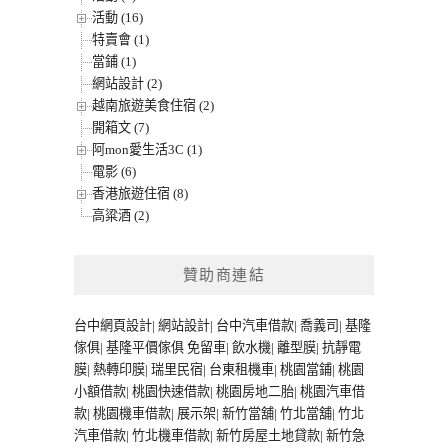
活動 (16)
特賣會 (1)
當鋪 (1)
網站設計 (2)
越南旅遊美食住宿 (2)
開箱文 (7)
阿mon愛生活3C (1)
電影 (6)
香港旅遊住宿 (8)
高粱酒 (2)
贊助商連結
台中網頁設計
|
網站設計
|
台中汽車借款
|
喬義司
|
基隆
傢俱
|
基隆平價傢俱
免留車
|
飲水機
|
離型膜
|
抗靜電
膜
|
熱轉印膜
|
瑞里民宿
|
台東租機車
|
桃園當鋪
|
桃園
小額借款
|
桃園快速借款
|
桃園房地二胎
|
桃園汽車借
款
|
桃園機車借款
|
展示架
|
新竹當舖
|
竹北當舖
|
竹北
汽車借款
|
竹北機車借款
|
新竹房屋土地貸款
|
新竹急