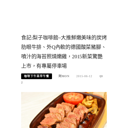
食記:梨子咖啡館~大推鮮嫩美味的炭烤
肋眼牛排、外Q內軟的德國酸菜豬腳、
噴汁的海苔照燒嫩雞，2015新菜驚艷
上市，有專屬停車場
咖啡下午茶早午餐
阿MON
2015-06-12
2