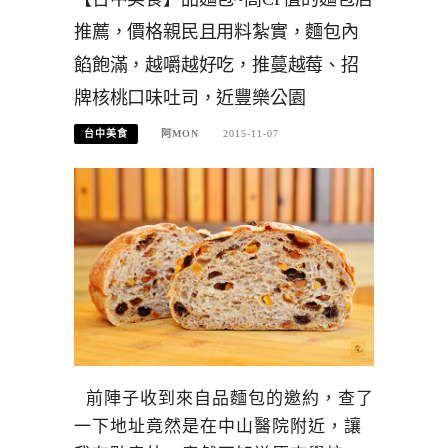
推薦，價格親民且用料紮實，麵包內
餡飽滿，越嚼越好吃，推蔓越莓、招
牌核桃口味吐司，近豐樂公園
台中美食
阿MON
2015-11-07
前陣子收到來自品麵包的邀約，查了
一下地址竟然是在中山醫院附近，讓