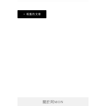
文
較舊的文章
章
導
覽
關於阿MON