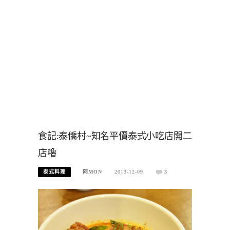
食記:泰僑村~知名平價泰式小吃店開二
店嚕
泰式料理
阿MON
2013-12-09
3