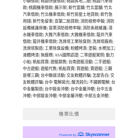
小額借款
|
桃園快速借款
|
桃園房地二胎
|
桃園汽車借
款
|
桃園機車借款
|
展示架
|
新竹當舖
|
竹北當舖
|
竹北
汽車借款
|
竹北機車借款
|
新竹房屋土地貸款
|
新竹急
用錢
|
新竹免留車
|
宜蘭二胎貸款
|
消防檢修申報
|
消防
設備維護保養
|
苗栗消防檢修申報
|
消防系統維護
|
清
水機車借款
|
大雅汽車借款
|
大雅機車借款
|
龍井汽車
借款
|
龍井機車借款
|
洗滌塔工業除臭劑
|
洗滌塔廠商
|
洗滌塔製造
|
工業除臭設備
|
粉體烤漆
|
塗裝
|
水標加工
|
液體烤漆
|
無膜標
|
ASA國際認證
|
二等遊艇駕照
|
動力
小船
|
帆船買賣
|
遊艇銷售
|
台南遊艇活動
|
二手遊艇
|
中古遊艇
|
遊艇代售
|
帆船買賣
|
買遊艇
|
賣遊艇
|
三觀
是哪三觀
|
台中聯誼活動
|
交友軟體詐騙
|
怎麼告白
|
交
友軟體詐騙
|
台中 電解拋光
|
酸洗鈍化
|
不鏽鋼電解
|
台
中金屬製造
|
台中鈑金沖壓
|
台中金屬沖壓
|
台中五金
沖壓
|
中部鈑金沖壓
|
中部金屬沖壓
|
中部五金沖壓
|
機票比價