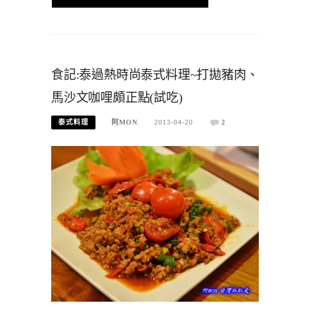
食記:泰過熱時尚泰式料理~打拋豬肉、
馬沙文咖哩頗正點(試吃)
泰式料理
阿MON
2013-04-20
2