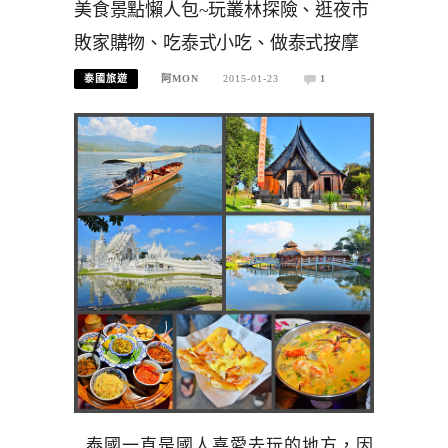
美食景點懶人包~玩叢林探險、逛夜市
敗家購物、吃泰式小吃、做泰式按摩
泰國旅遊
阿MON
2015-01-23
1
泰國一直是國人喜愛去玩的地方，因