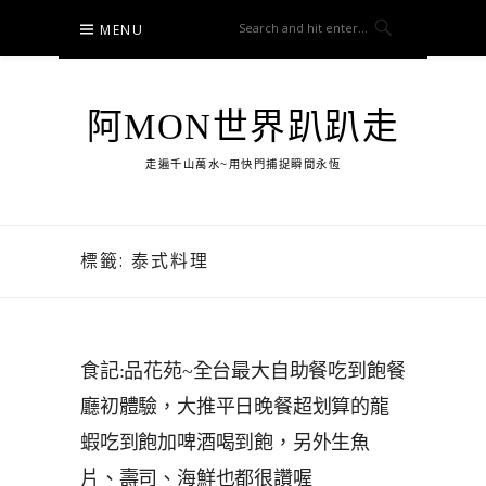
Skip
MENU
to
content
阿MON世界趴趴走
走遍千山萬水~用快門捕捉瞬間永恆
標籤:
泰式料理
食記:品花苑~全台最大自助餐吃到飽餐
廳初體驗，大推平日晚餐超划算的龍
蝦吃到飽加啤酒喝到飽，另外生魚
片、壽司、海鮮也都很讚喔