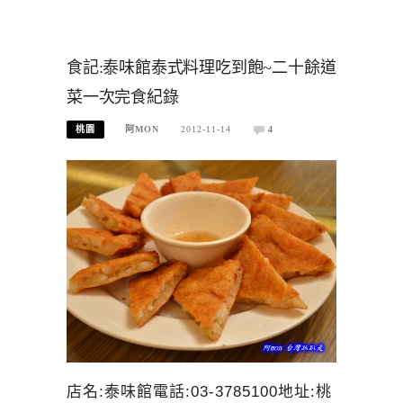
食記:泰味館泰式料理吃到飽~二十餘道
菜一次完食紀錄
桃園
阿MON
2012-11-14
4
店名:泰味館電話:03-3785100地址:桃