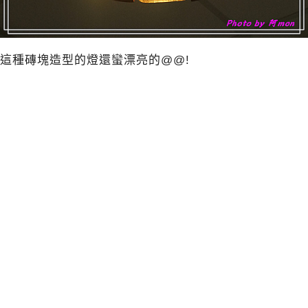
這種磚塊造型的燈還蠻漂亮的@@!