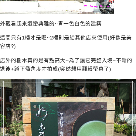
外觀看起來還蠻典雅的~青一色白色的建築
這間只有1樓才是喔~2樓則是給其他店來使用(好像是美
容店?)
店外的樹木真的是有點高大~為了讓它完整入境~不斷的
退後+蹲下喬角度才拍成(突然想用翻轉螢幕了)