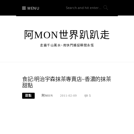
Skip
MENU
to
content
阿MON世界趴趴走
走遍千山萬水~用快門捕捉瞬間永恆
食記:明治宇森抹茶專賣店~香濃的抹茶
甜點
甜點
阿MON
2011-02-09
5