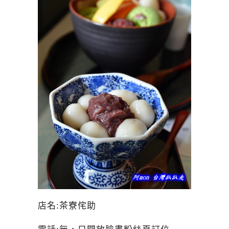
店名:茶寮侘助