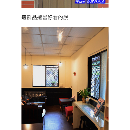
這飾品還蠻好看的說