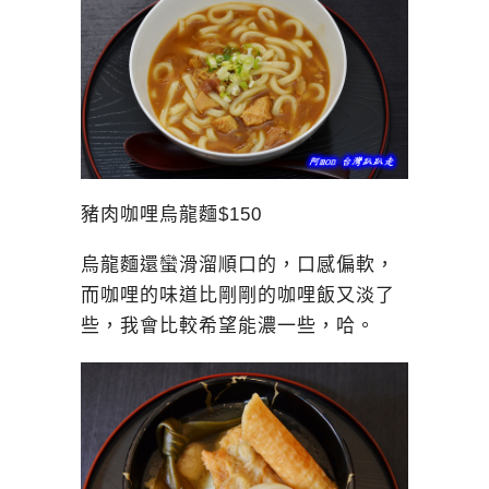
豬肉咖哩烏龍麵$150
烏龍麵還蠻滑溜順口的，口感偏軟，
而咖哩的味道比剛剛的咖哩飯又淡了
些，我會比較希望能濃一些，哈。