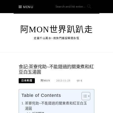
Skip
MENU
to
content
阿MON世界趴趴走
走遍千山萬水~用快門捕捉瞬間永恆
食記:茶寮侘助~不能錯過的關東煮和紅
豆白玉湯圓
日本料理
阿MON
2013-11-29
6
Table of Contents
茶寮侘助~不能錯過的關東煮和紅豆白玉
湯圓