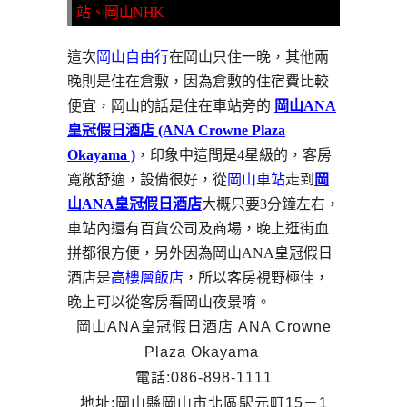
站、岡山NHK
這次
岡山自由行
在岡山只住一晚，其他兩
晚則是住在倉敷，因為倉敷的住宿費比較
便宜，岡山的話是住在車站旁的
岡山ANA
皇冠假日酒店 (ANA Crowne Plaza
Okayama )
，印象中這間是4星級的，客房
寬敞舒適，設備很好，從
岡山車站
走到
岡
山ANA皇冠假日酒店
大概只要3分鐘左右，
車站內還有百貨公司及商場，晚上逛街血
拼都很方便，另外因為岡山ANA皇冠假日
酒店是
高樓層飯店
，所以客房視野極佳，
晚上可以從客房看岡山夜景唷。
岡山ANA皇冠假日酒店 ANA Crowne
Plaza Okayama
電話:086-898-1111
地址:岡山縣岡山市北區駅元町15－1