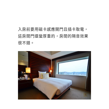
入房前要用磁卡感應開門且插卡取電，
這房間門還蠻厚重的，房間的隔音效果
很不錯。