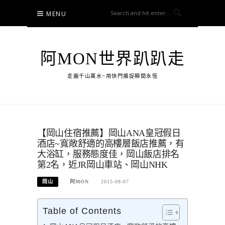
Skip
MENU
to
content
阿MON世界趴趴走
走遍千山萬水~用快門捕捉瞬間永恆
【岡山住宿推薦】岡山ANA皇冠假日
酒店~寬敞舒適的高樓層飯店推薦，有
大浴缸，服務態度佳，岡山飯店排名
第2名，近JR岡山車站、岡山NHK
岡山
阿MON
2015-08-07
Table of Contents