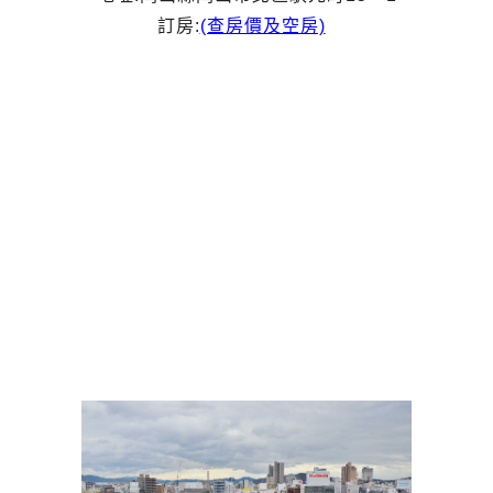
訂房:
(查房價及空房)