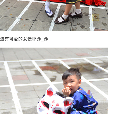
還有可愛的女僕耶@_@