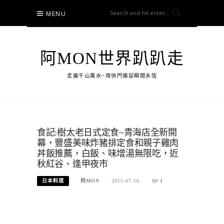
Skip
MENU
to
content
阿MON世界趴趴走
走遍千山萬水~用快門捕捉瞬間永恆
食記:樹太老日式定食~青海店全新開
幕，豐盛美味炸豬排定食和親子雞肉
丼飯推薦，白飯、味增湯無限吃，近
秋紅谷、逢甲夜市
日本料理
阿MON
2015-07-16
1