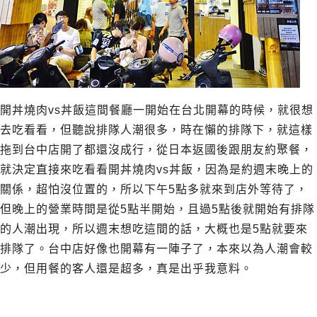
開丼燒肉vs丼飯這間餐廳一開始在台北開幕的時候，就很想
去吃看看，但聽說排隊人潮很多，時在懶的排隊下，就這樣
拖到台中店開了都還沒成行，從日本返國後跟朋友約聚餐，
就決定直接來吃看看開丼燒肉vs丼飯，因為是約週末晚上的
關係，超怕沒位置的，所以下午5點多就來到店外等待了，
但晚上的營業時間是從5點半開始，且過5點後就開始有排隊
的人潮出現，所以週末想吃這間的話，大概也是5點就要來
排隊了。台中店好像也開幕有一陣子了，本來以為人潮會較
少，但用餐的客人還是超多，真是出乎我意料。