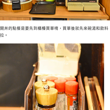
開丼的點餐是要先到櫃檯買單唷，買單後就先來碗湯和飲料
拉。