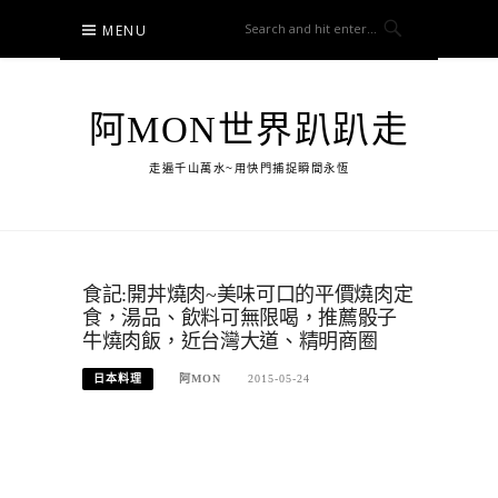
Skip
MENU
to
content
阿MON世界趴趴走
走遍千山萬水~用快門捕捉瞬間永恆
食記:開丼燒肉~美味可口的平價燒肉定
食，湯品、飲料可無限喝，推薦骰子
牛燒肉飯，近台灣大道、精明商圈
日本料理
阿MON
2015-05-24