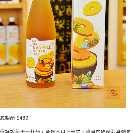
鳳梨醋 $480
俗話說每天一杯醋，全年不用上藥鋪，適量的喝醋對身體是