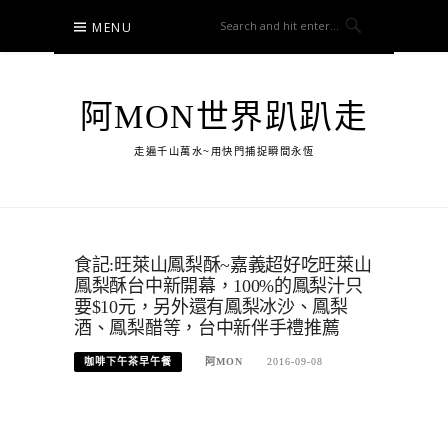
Skip
MENU
to
content
阿MON世界趴趴走
走遍千山萬水~用快門捕捉瞬間永恆
食記:旺萊山鳳梨酥~嘉義超好吃旺萊山
鳳梨酥台中新開幕，100%的鳳梨汁只
要$10元，另外還有鳳梨冰沙、鳳梨
酒、鳳梨醋等，台中新伴手禮推薦
咖啡下午茶早午餐
阿MON
2016-09-08