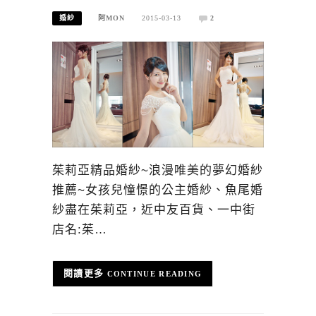
婚紗
阿MON
2015-03-13
2
茱莉亞精品婚紗~浪漫唯美的夢幻婚紗
推薦~女孩兒憧憬的公主婚紗、魚尾婚
紗盡在茱莉亞，近中友百貨、一中街
店名:茱…
CONTINUE READING