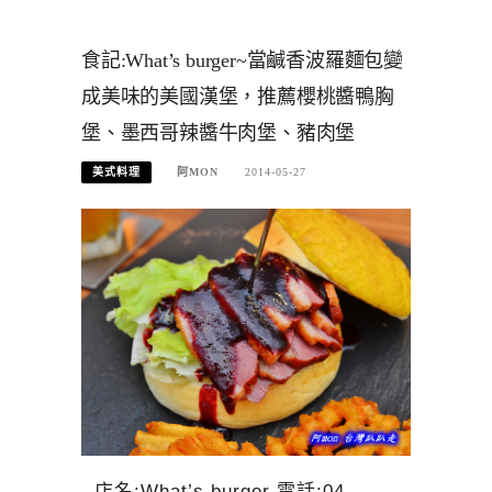
食記:What’s burger~當鹹香波羅麵包變
成美味的美國漢堡，推薦櫻桃醬鴨胸
堡、墨西哥辣醬牛肉堡、豬肉堡
美式料理
阿MON
2014-05-27
店名:What’s burger 電話:04-