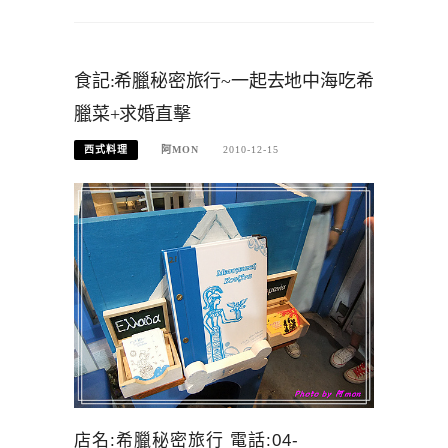
食記:希臘秘密旅行~一起去地中海吃希
臘菜+求婚直擊
西式料理
阿MON
2010-12-15
店名:希臘秘密旅行 電話:04-