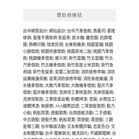
贊助商連結
台中網頁設計
|
網站設計
|
台中汽車借款
|
喬義司
|
基隆
傢俱
|
基隆平價傢俱
免留車
|
飲水機
|
離型膜
|
抗靜電
膜
|
熱轉印膜
|
瑞里民宿
|
台東租機車
|
桃園當鋪
|
桃園
小額借款
|
桃園快速借款
|
桃園房地二胎
|
桃園汽車借
款
|
桃園機車借款
|
展示架
|
新竹當舖
|
竹北當舖
|
竹北
汽車借款
|
竹北機車借款
|
新竹房屋土地貸款
|
新竹急
用錢
|
新竹免留車
|
宜蘭二胎貸款
|
消防檢修申報
|
消防
設備維護保養
|
苗栗消防檢修申報
|
消防系統維護
|
清
水機車借款
|
大雅汽車借款
|
大雅機車借款
|
龍井汽車
借款
|
龍井機車借款
|
洗滌塔工業除臭劑
|
洗滌塔廠商
|
洗滌塔製造
|
工業除臭設備
|
粉體烤漆
|
塗裝
|
水標加工
|
液體烤漆
|
無膜標
|
ASA國際認證
|
二等遊艇駕照
|
動力
小船
|
帆船買賣
|
遊艇銷售
|
台南遊艇活動
|
二手遊艇
|
中古遊艇
|
遊艇代售
|
帆船買賣
|
買遊艇
|
賣遊艇
|
三觀
是哪三觀
|
台中聯誼活動
|
交友軟體詐騙
|
怎麼告白
|
交
友軟體詐騙
|
台中 電解拋光
|
酸洗鈍化
|
不鏽鋼電解
|
台