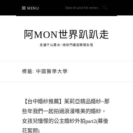
Skip
MENU
to
content
阿MON世界趴趴走
走遍千山萬水~用快門捕捉瞬間永恆
標籤:
中國醫學大學
【台中婚紗推薦】茱莉亞精品婚紗~那
些年我們一起拍過浪漫唯美的婚紗，
女孩兒憧憬的公主婚紗外拍part2(幕後
花絮照)