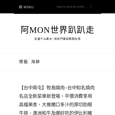
Skip
MENU
to
content
阿MON世界趴趴走
走遍千山萬水~用快門捕捉瞬間永恆
標籤:
海鮮
【台中南屯】牧島燒肉~台中知名燒肉
名店全新菜單新登場，平價消費享用
高檔美食，大推嫩口多汁的厚切肋眼
牛排、澳洲和牛及爆好吃的伊比利豬