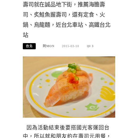
壽司就在誠品地下街，推薦海膽壽
司、炙鮭魚握壽司，還有定食、火
鍋、烏龍麵，近台北車站、高鐵台北
站
台北
阿MON
2015-03-10
3
因為活動結束後要搭國光客運回台
中，所以就和朋友約在壽司元用餐，