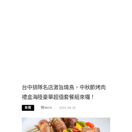
台中排隊名店激旨燒鳥，中秋節烤肉
禮盒海陸豪華超值套餐組來囉！
新聞
阿MON
2016-08-20