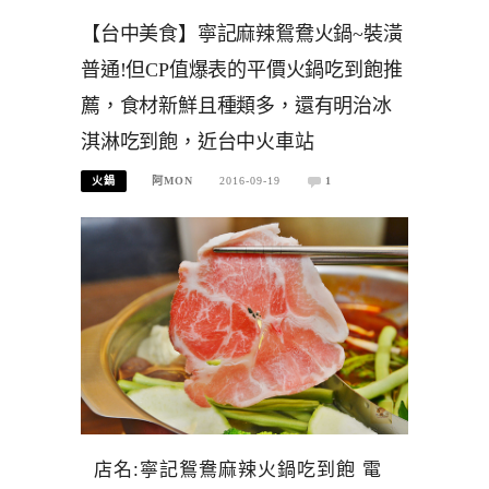
【台中美食】寧記麻辣鴛鴦火鍋~裝潢
普通!但CP值爆表的平價火鍋吃到飽推
薦，食材新鮮且種類多，還有明治冰
淇淋吃到飽，近台中火車站
火鍋
阿MON
2016-09-19
1
店名:寧記鴛鴦麻辣火鍋吃到飽 電