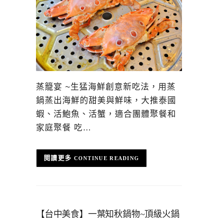
蒸籠宴 ~生猛海鮮創意新吃法，用蒸
鍋蒸出海鮮的甜美與鮮味，大推泰國
蝦、活鮑魚、活蟹，適合團體聚餐和
家庭聚餐 吃…
CONTINUE READING
【台中美食】一葉知秋鍋物~頂級火鍋