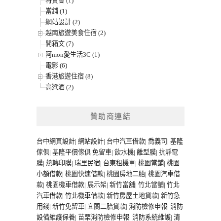
特賣會 (1)
當鋪 (1)
網站設計 (2)
越南旅遊美食住宿 (2)
開箱文 (7)
阿mon愛生活3C (1)
電影 (6)
香港旅遊住宿 (8)
高粱酒 (2)
贊助商連結
台中網頁設計
|
網站設計
|
台中汽車借款
|
喬義司
|
基隆
傢俱
|
基隆平價傢俱
免留車
|
飲水機
|
離型膜
|
抗靜電
膜
|
熱轉印膜
|
瑞里民宿
|
台東租機車
|
桃園當鋪
|
桃園
小額借款
|
桃園快速借款
|
桃園房地二胎
|
桃園汽車借
款
|
桃園機車借款
|
展示架
|
新竹當舖
|
竹北當舖
|
竹北
汽車借款
|
竹北機車借款
|
新竹房屋土地貸款
|
新竹急
用錢
|
新竹免留車
|
宜蘭二胎貸款
|
消防檢修申報
|
消防
設備維護保養
|
苗栗消防檢修申報
|
消防系統維護
|
清