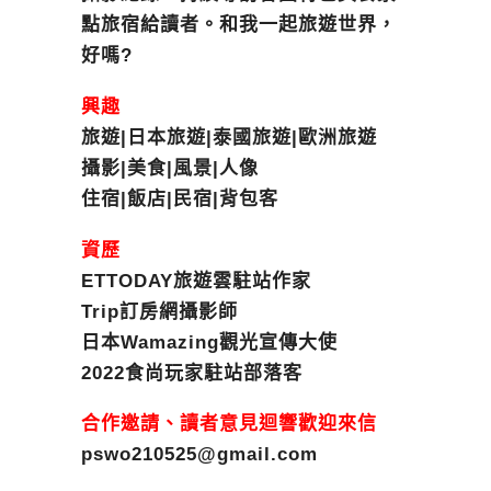
點旅宿給讀者。和我一起旅遊世界，
好嗎?
興趣
旅遊|日本旅遊|泰國旅遊|歐洲旅遊
攝影|美食|風景|人像
住宿|飯店|民宿|背包客
資歷
ETTODAY旅遊雲駐站作家
Trip訂房網攝影師
日本Wamazing觀光宣傳大使
2022食尚玩家駐站部落客
合作邀請、讀者意見迴響歡迎來信
pswo210525@gmail.com