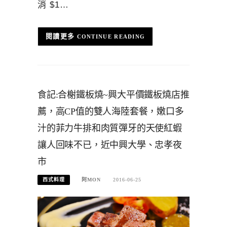
消 $1…
CONTINUE READING
食記:合榭鐵板燒~興大平價鐵板燒店推
薦，高CP值的雙人海陸套餐，嫩口多
汁的菲力牛排和肉質彈牙的天使紅蝦
讓人回味不已，近中興大學、忠孝夜
市
西式料理
阿MON
2016-06-25