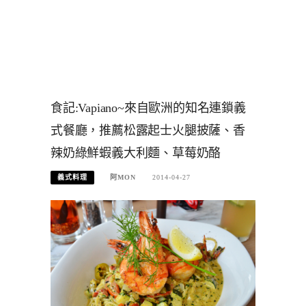
食記:Vapiano~來自歐洲的知名連鎖義
式餐廳，推薦松露起士火腿披薩、香
辣奶綠鮮蝦義大利麵、草莓奶酪
義式料理
阿MON
2014-04-27