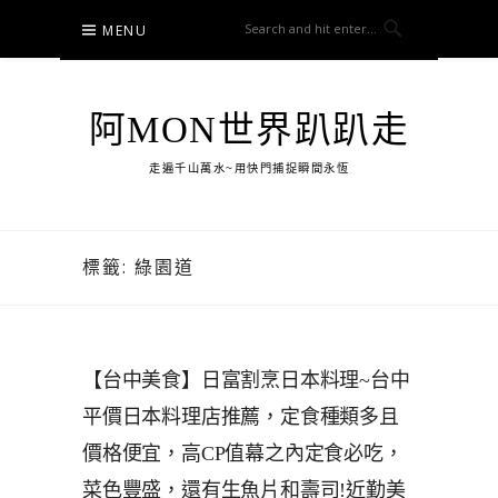
Skip
MENU
to
content
阿MON世界趴趴走
走遍千山萬水~用快門捕捉瞬間永恆
標籤:
綠園道
【台中美食】日富割烹日本料理~台中
平價日本料理店推薦，定食種類多且
價格便宜，高CP值幕之內定食必吃，
菜色豐盛，還有生魚片和壽司!近勤美