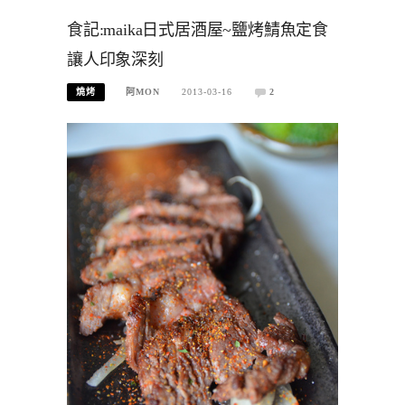
食記:maika日式居酒屋~鹽烤鯖魚定食
讓人印象深刻
燒烤
阿MON
2013-03-16
2