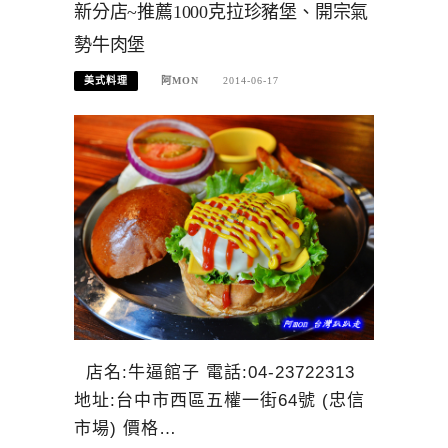
新分店~推薦1000克拉珍豬堡、開宗氣
勢牛肉堡
美式料理
阿MON
2014-06-17
店名:牛逼館子 電話:04-23722313
地址:台中市西區五權一街64號 (忠信
市場) 價格…