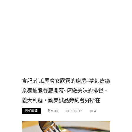
食記:南瓜屋魔女露露的廚房~夢幻療癒
系泰迪熊餐廳開幕~精緻美味的排餐、
義大利麵，勤美誠品旁約會好所在
西式料理
阿MON
2014-08-17
4