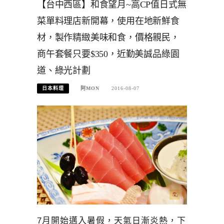
【台中西區】和食望月~高CP值日式無
菜單料理店新開幕，使用在地新鮮食
材，製作精緻美味和食，價格親民，
商午套餐只要$350，近勤美誠品綠園
道、綠光計劃
日本料理
阿MON
2016-08-07
7月開始邁入暑假，天氣日漸炎熱，下