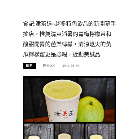
食記:津茶道~超多特色飲品的新開幕手
搖店，推薦清爽消暑的青梅檸檬茶和
酸甜開胃的芭樂檸檬，清涼退火的黃
瓜檸檬蜜更是必喝，近勤美誠品
飲料
阿MON
2016-08-03