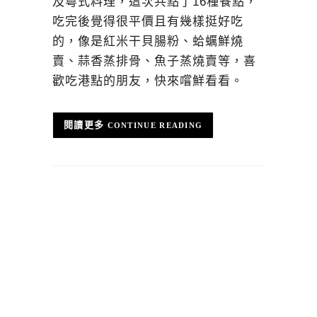
及粵式料理，這次共點了16種餐點，
吃完後覺得很平價且有幾樣挺好吃
的，像是紅米干貝腸粉、蛤蠣鮮燒
賣、蒜香蒸排骨、魚子蒸燒賣等，喜
歡吃港點的朋友，快來嚐鮮看看。
CONTINUE READING