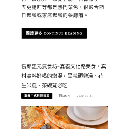
五更腸旺等都是熱門菜色，很適合節
日聚餐或家庭聚餐的餐廳唷。
CONTINUE READING
慢郎盅元氣食坊~嘉義文化路美食，真
材實料好喝的燉湯，黑蒜頭雞湯、花
生米糕、茶碗蒸必吃
嘉義中式料理推薦
阿MON
2020-05-21