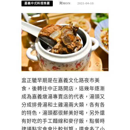
嘉義中式料理推薦
阿MON
2021-04-10
盅正騼早期是在嘉義文化路夜市美
食，後轉往中正路開店，這幾年逐漸
成為嘉義燉湯專賣店的代表，湯頭又
分成排骨湯和土雞湯兩大類，各有各
的特色，湯頭都很鮮美好喝，另外還
有好吃的手工麵線和麥仔飯，點餐時
建議點定食會比較划算，還會多了小