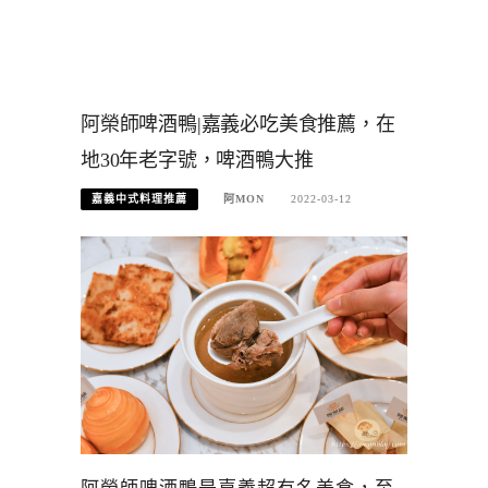
阿榮師啤酒鴨|嘉義必吃美食推薦，在
地30年老字號，啤酒鴨大推
嘉義中式料理推薦
阿MON
2022-03-12