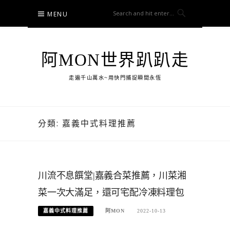
Skip
MENU
to
content
阿MON世界趴趴走
走遍千山萬水~用快門捕捉瞬間永恆
分類:
嘉義中式料理推薦
川流不息饌堂|嘉義合菜推薦，川菜湘
菜一次大滿足，還可宅配冷凍料理包
嘉義中式料理推薦
阿MON
2022-10-13