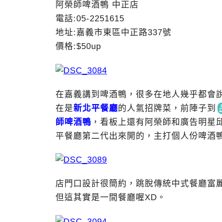
阿榮師啤酒鴨 中正店
電話:05-2251615
地址:嘉義市東區中正路337號
價格:$50up
在嘉義講到啤酒鴨，很多在地人幾乎都會
在是
新北平餐廳
的人氣招牌菜，前陣子
到
師啤酒鴨
，看板上還有阿榮師和廣告明星
平餐廳第二代出來開的，主打個人份啤酒
店門口設計很簡約，跳脫傳統中式餐廳富
但這其實是一間餐廳喔XD。