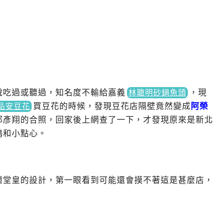
說吃過或聽過，知名度不輸給嘉
義
，
現
林聰明砂鍋魚頭
買
豆花的時候，發現豆花店隔壁竟然變成
阿榮
品安豆花
邱彥翔的合照，回家後上網查了一下，才發現原來是新北
鴨和小點心。
麗堂皇的設計，第一眼看到可能還會摸不著這是甚麼店，