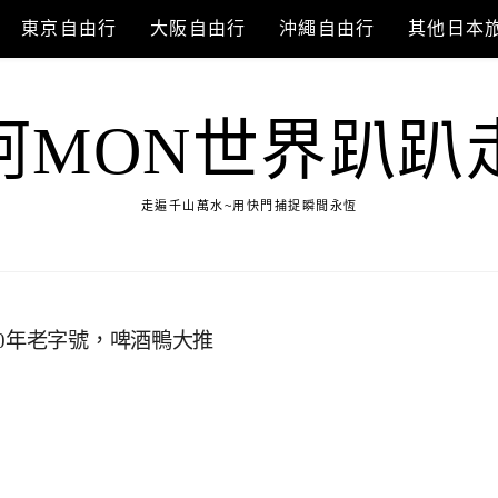
東京自由行
大阪自由行
沖繩自由行
其他日本
阿MON世界趴趴
走遍千山萬水~用快門捕捉瞬間永恆
0年老字號，啤酒鴨大推