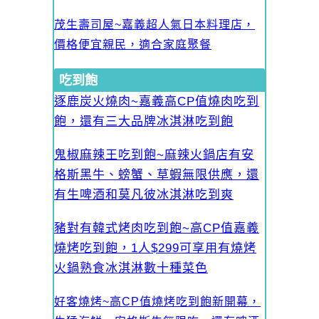
茂生壽司屋~嘉義超人氣日本料理店，
價格便宜親民，適合家庭聚餐
吃到飽
逐鹿炭火燒肉~嘉義高CP值燒肉吃到
飽，還有三大品牌冰淇淋吃到飽
鬼椒麻辣王吃到飽~麻辣火鍋店有安
格斯黑牛、螃蟹、草蝦無限供應，還
有生啤酒和莫凡彼冰淇淋吃到爽
豬對有韓式烤肉吃到飽~高CP值嘉義
燒烤吃到飽，1人$299可享用有燒烤
火鍋熟食冰淇淋數十種菜色
好客燒烤~高CP值燒烤吃到飽新開幕，