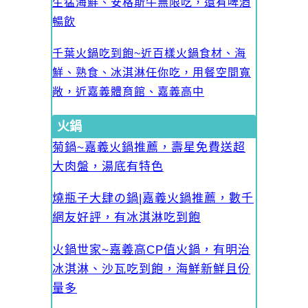
生猛海鮮、安格斯牛無限吃，還有啤酒
暢飲
千葉火鍋吃到飽~近百樣火鍋食材、海
鮮、熟食、冰淇淋任你吃，用餐空間寬
敞，近嘉義體育館、嘉義高中
火鍋
菊鍋~嘉義火鍋推薦，壽星免費送超
大肉盤，湯底有特色
燒瓶子大肆の鍋|嘉義火鍋推薦，數千
網友好評，有冰淇淋吃到飽
火鍋世家~嘉義高CP值火鍋，有明治
冰淇淋、沙瓦吃到飽，海鮮新鮮且份
量多