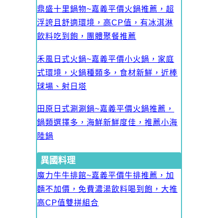
鼎盛十里鍋物~嘉義平價火鍋推薦，超
浮誇且舒適環境，高CP值，有冰淇淋
飲料吃到飽，團體聚餐推薦
禾風日式火鍋~嘉義平價小火鍋，家庭
式環境，火鍋種類多，食材新鮮，近棒
球場、射日塔
田原日式涮涮鍋~嘉義平價火鍋推薦，
鍋類選擇多，海鮮新鮮度佳，推薦小海
陸鍋
異國料理
魔力牛牛排館~嘉義平價牛排推薦，加
麵不加價，免費濃湯飲料喝到飽，大推
高CP值雙拼組合