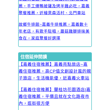
薦，手工燻鴨披薩及烤半雞必吃，嘉義
聚餐推薦，近檜意森活村、北門車站
故鄉牛排館~嘉義牛排推薦，嘉義數十
年老店，有歌手駐唱，蘑菇雞腿排味美
食在，家庭聚餐好選擇
住宿延伸閱讀
【嘉義住宿推薦】嘉義亮點旅店~嘉
義住宿推薦，高CP值文創設計風的親
子旅店，生活機能優，近嘉義火車站
【嘉義住宿推薦】蘭桂坊花園酒店|嘉
義住宿推薦，平價且就在文化路夜市
內，逛街很方便