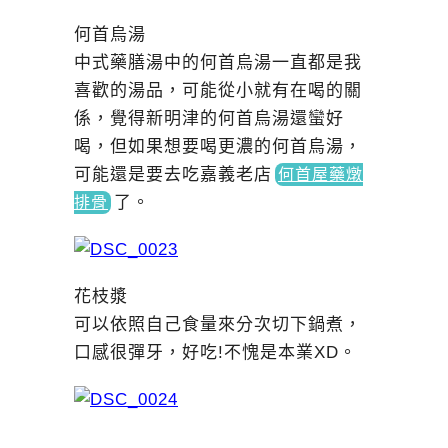
何首烏湯
中式藥膳湯中的何首烏湯一直都是我
喜歡的湯品，可能從小就有在喝的關
係，覺得新明津的何首烏湯還蠻好
喝，但如果想要喝更濃的何首烏湯，
可能還是要去吃嘉義老
店
何首屋藥燉
了
。
排骨
花枝漿
可以依照自己食量來分次切下鍋煮，
口感很彈牙，好吃!不愧是本業XD。