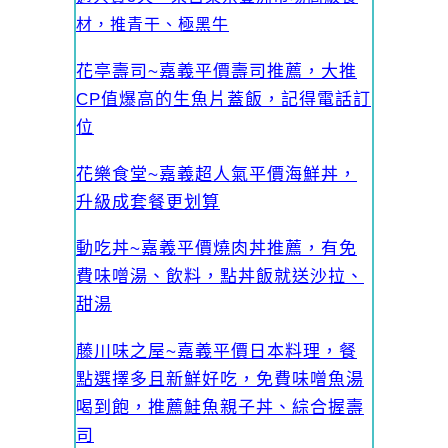
材，推青干、極黑牛
花亭壽司~嘉義平價壽司推薦，大推
CP值爆高的生魚片蓋飯，記得電話訂
位
花樂食堂~嘉義超人氣平價海鮮丼，
升級成套餐更划算
動吃丼~嘉義平價燒肉丼推薦，有免
費味噌湯、飲料，點丼飯就送沙拉、
甜湯
藤川味之屋~嘉義平價日本料理，餐
點選擇多且新鮮好吃，免費味噌魚湯
喝到飽，推薦鮭魚親子丼、綜合握壽
司