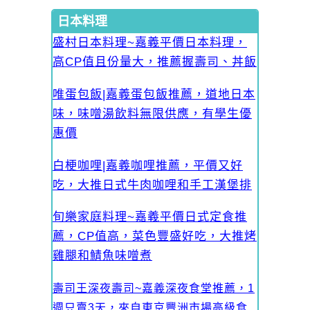
日本料理
盛村日本料理~嘉義平價日本料理，
高CP值且份量大，推薦握壽司、丼飯
唯蛋包飯|嘉義蛋包飯推薦，道地日本
味，味噌湯飲料無限供應，有學生優
惠價
白梗咖哩|嘉義咖哩推薦，平價又好
吃，大推日式牛肉咖哩和手工漢堡排
旬樂家庭料理~嘉義平價日式定食推
薦，CP值高，菜色豐盛好吃，大推烤
雞腿和鯖魚味噌煮
壽司王深夜壽司~嘉義深夜食堂推薦，1
週只賣3天，來自東京豐洲市場高級食