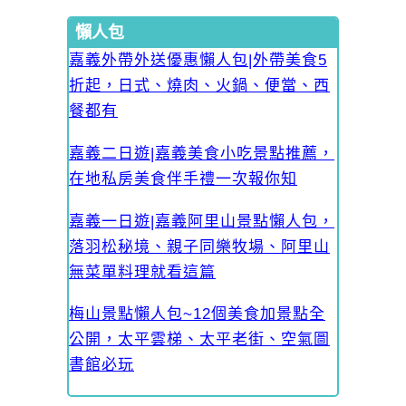
懶人包
嘉義外帶外送優惠懶人包|外帶美食5
折起，日式、燒肉、火鍋、便當、西
餐都有
嘉義二日遊|嘉義美食小吃景點推薦，
在地私房美食伴手禮一次報你知
嘉義一日遊|嘉義阿里山景點懶人包，
落羽松秘境、親子同樂牧場、阿里山
無菜單料理就看這篇
梅山景點懶人包~12個美食加景點全
公開，太平雲梯、太平老街、空氣圖
書館必玩