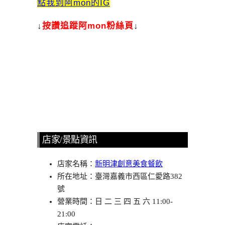
點我到阿mon的IG
↓
按讚追蹤阿mon粉絲頁
↓
店家/景點資訊
店家名稱：
新明津創意美食餐飲
所在地址：臺灣嘉義市西區仁愛路382
號
營業時間：日 二 三 四 五 六 11:00-
21:00