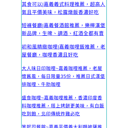
其食可以|嘉義義式料理推薦，超高人
氣且平價美味，松露燉飯香濃好吃
短褲餐廳|嘉義餐酒館推薦，樂檸漢堡
新品牌，生啤、調酒、紅酒全都有賣
初和風精緻咖哩|嘉義咖哩飯推薦，老
屋餐廳，咖哩香濃且好吃
大人味日印咖哩~嘉義咖哩推薦，老屋
懷舊風，每日限量35份，推薦日式漢堡
排咖哩、牛肋咖哩
盛食咖哩~嘉義咖哩推薦，香濃印度香
料咖哩推薦，搭上烤餅更美味，有白飯
吃到飽，北印傳統炸雞必吃
笨起司餐館~嘉義平價義大利麵披薩推