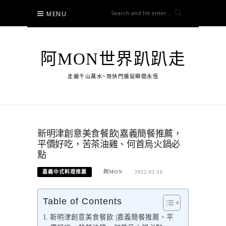
Skip
MENU
to
content
阿MON世界趴趴走
走遍千山萬水~用快門捕捉瞬間永恆
新明津創意美食餐飲|嘉義簡餐推薦，
平價好吃，苦茶油雞、何首烏火鍋必
點
嘉義中式料理推薦
阿MON
2022-02-16
Table of Contents
新明津創意美食餐飲 |嘉義簡餐推薦，平