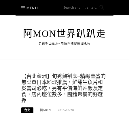
Skip
MENU
to
content
阿MON世界趴趴走
走遍千山萬水~用快門捕捉瞬間永恆
【台北蘆洲】旬秀鮨割烹~精緻豐盛的
無菜單日本料理推薦，鮮甜生魚片和
炙壽司必吃，另有平價海鮮丼飯及定
食，店內座位數多，團體聚餐的好選
擇
台北
阿MON
2015-08-28