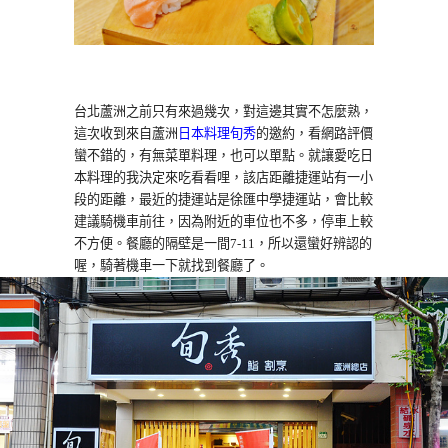
台北蘆洲之前只有來過幾次，對這邊其實不怎麼熟，
這次收到來自蘆洲
日本料理旬秀
的邀約，看網路評價
蠻不錯的，有無菜單料理，也可以單點。就讓愛吃日
本料理的我決定來吃看看哩，該店距離捷運站有一小
段的距離，最近的捷運站是徐匯中學捷運站，會比較
建議騎機車前往，因為附近的車位也不多，停車上較
不方便。餐廳的隔壁是一間7-11，所以還蠻好辨認的
喔，騎著機車一下就找到餐廳了。