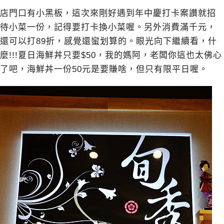
店門口有小黑板，這次來剛好遇到年中慶打卡案讚就招
待小菜一份，記得要打卡換小菜喔。另外消費滿千元，
還可以打89折，感覺還蠻划算的。眼光向下繼續看，什
麼!!!夏日海鮮丼只要$50，我的媽阿，老闆你這也太佛心
了吧，海鮮丼一份50元是要賺啥，但只有限平日喔。