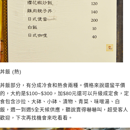
丼飯 (熱)
丼飯部分，有分成冷食和熱食兩種。價格來說還蠻平價
的，大約是$100~$300，加$80元還可以升級成定食，定
食包含沙拉、大砵、小砵、漬物、青菜、味噌湯、白
飯，週一到週5全天候供應，聽說賣得嚇嚇叫，超受客人
歡迎，下次再找機會來吃看看。