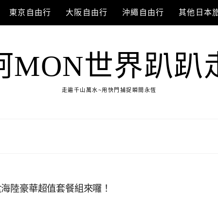
東京自由行
大阪自由行
沖繩自由行
其他日本
阿MON世界趴趴
走遍千山萬水~用快門捕捉瞬間永恆
盒海陸豪華超值套餐組來囉！