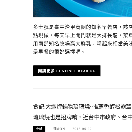
多士號是臺中逢甲商圈的知名早餐店，該
點現做，每天早上開門就是大排長龍，菜
用南部知名牧場高大鮮乳，喝起來相當美
是早餐的很好選擇喔。
CONTINUE READING
食記:大燉煌鍋物琉璃燒~推薦香醇松露
琉璃燒也是招牌唷，近台中市政府、台
阿MON
2016-06-02
火鍋