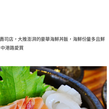
價壽司店，大推澎湃的豪華海鮮丼飯，海鮮份量多且鮮
、中港路愛買