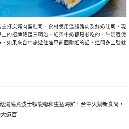
店主打炭烤肉蛋吐司，食材使用溫體豬肉及鮮奶吐司，現
單上的招牌總匯三明治、紅茶牛奶都是必吃的，牛奶還使
味，如果來台中旅遊住逢甲商圈附近的話，這間多士號就
蕈菇湯底煮波士頓龍蝦和生猛海鮮，台中火鍋新食尚，
中大遠百