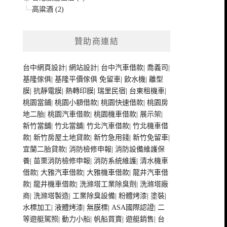
高粱酒 (2)
贊助商連結
台中網頁設計
|
網站設計
|
台中汽車借款
|
喬義司
|
基隆傢俱
|
基隆平價傢俱
免留車
|
飲水機
|
離型
膜
|
抗靜電膜
|
熱轉印膜
|
瑞里民宿
|
台東租機車
|
桃園當鋪
|
桃園小額借款
|
桃園快速借款
|
桃園房
地二胎
|
桃園汽車借款
|
桃園機車借款
|
展示架
|
新竹當舖
|
竹北當舖
|
竹北汽車借款
|
竹北機車借
款
|
新竹房屋土地貸款
|
新竹急用錢
|
新竹免留車
|
宜蘭二胎貸款
|
消防檢修申報
|
消防設備維護保
養
|
苗栗消防檢修申報
|
消防系統維護
|
清水機車
借款
|
大雅汽車借款
|
大雅機車借款
|
龍井汽車借
款
|
龍井機車借款
|
洗滌塔工業除臭劑
|
洗滌塔廠
商
|
洗滌塔製造
|
工業除臭設備
|
粉體烤漆
|
塗裝
|
水標加工
|
液體烤漆
|
無膜標
|
ASA國際認證
|
二
等遊艇駕照
|
動力小船
|
帆船買賣
|
遊艇銷售
|
台