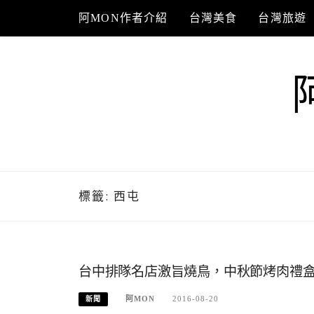
Skip
阿MON作者介紹
台灣美食
台灣旅遊
to
content
標籤:
西屯
台中排隊名店激旨燒鳥，中秋節烤肉禮
阿MON
2016-08-20
新聞