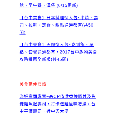
館、早午餐、漢堡 (6/15更新)
【台中美食】日本料理懶人包~串燒、壽
司、拉麵、定食、甜點通通都有(共50
間)
【台中美食】火鍋懶人包~吃到飽、單
點、套餐通通都有，2017台中鍋物美食
攻略推薦全新版(共45間)
美食延伸閱讀
漁姬壽司專賣~高CP值激香燒豚丼及焦
糖鮭魚握壽司，打卡送鮭魚味噌湯，台
中平價壽司，近中興大學