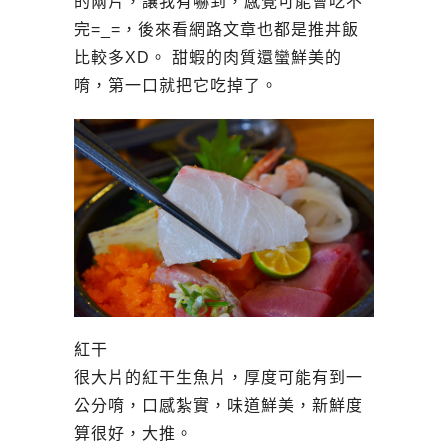
的兩片，讓我有嚇到，感覺可能會吃不
完=_=，後來看網路文章也都是推丼飯
比較多XD。 甜蝦的肉質還蠻鮮美的
唷，第一口就把它吃掉了。
紅干
很大片的紅干生魚片，厚度可能有到一
公分唷，口感紮實，味道鮮美，新鮮度
算很好，大推。