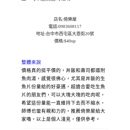
店名:倚樂屋
電話:0983608117
地址:台中市西屯區大恩街20號
價格:$40up
整體來說
價格真的挺平價的，丼飯和壽司都還附
魚肉湯，感覺很佛心，尤其是丼飯的生
魚片份量給的好豪邁，超適合愛吃生魚
片的朋友們，可以大塊大塊的吃肉呢，
希望這份量能一直維持下去而不縮水，
師傅也蠻有親和力的，推薦倚樂屋給大
家嚕，以上是個人淺見，僅供參考。