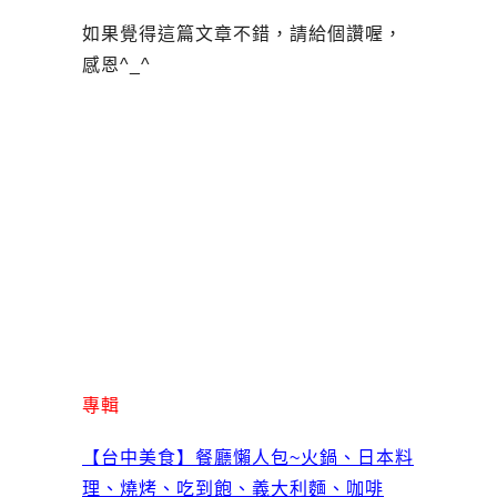
如果覺得這篇文章不錯，請給個讚喔，
感恩^_^
專輯
【台中美食】餐廳懶人包~火鍋、日本料
理、燒烤、吃到飽、義大利麵、咖啡