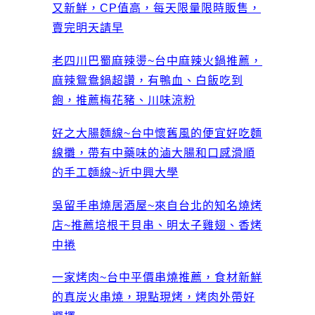
又新鮮，CP值高，每天限量限時販售，
賣完明天請早
老四川巴蜀麻辣燙~台中麻辣火鍋推薦，
麻辣鴛鴦鍋超讚，有鴨血、白飯吃到
飽，推薦梅花豬、川味涼粉
好之大腸麵線~台中懷舊風的便宜好吃麵
線攤，帶有中藥味的滷大腸和口感滑順
的手工麵線~近中興大學
吳留手串燒居酒屋~來自台北的知名燒烤
店~推薦培根干貝串、明太子雞翅、香烤
中捲
一家烤肉~台中平價串燒推薦，食材新鮮
的真炭火串燒，現點現烤，烤肉外帶好