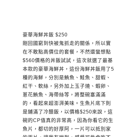
豪華海鮮丼飯 $250
剛回國窮到快被鬼抓走的關係，所以實
在不敢點高價位的套餐，不然還蠻想點
$560價格的丼飯試試，這次就選了最基
本款的豪華海鮮丼，這份海鮮丼飯用了5
種的海鮮，分別是鮪魚、鮭魚、甜蝦、
紅干、軟絲，另外加上玉子燒、蝦卵、
蔥花鮪魚、海帶絲等，將整碗塞滿滿
的，看起來超澎湃美味。生魚片底下則
是鋪滿了冷醋飯，以價格$250來說，這
碗的CP值真的非常高，因為你看它的生
魚片，都切的好厚阿，一片可以抵別家