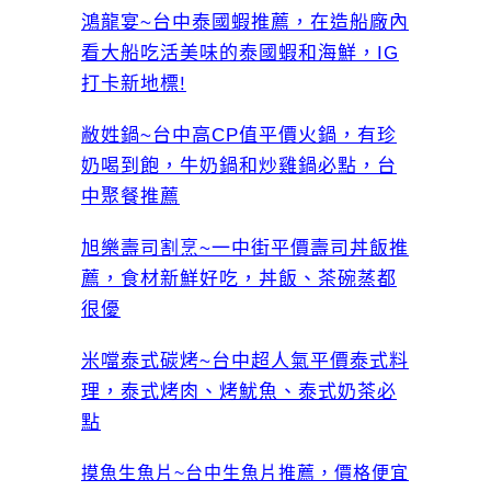
鴻龍宴~台中泰國蝦推薦，在造船廠內
看大船吃活美味的泰國蝦和海鮮，IG
打卡新地標!
敝姓鍋~台中高CP值平價火鍋，有珍
奶喝到飽，牛奶鍋和炒雞鍋必點，台
中聚餐推薦
旭樂壽司割烹~一中街平價壽司丼飯推
薦，食材新鮮好吃，丼飯、茶碗蒸都
很優
米噹泰式碳烤~台中超人氣平價泰式料
理，泰式烤肉、烤魷魚、泰式奶茶必
點
摸魚生魚片~台中生魚片推薦，價格便宜