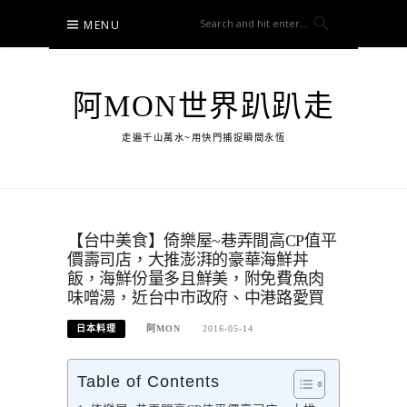
Skip
MENU
to
content
阿MON世界趴趴走
走遍千山萬水~用快門捕捉瞬間永恆
【台中美食】倚樂屋~巷弄間高CP值平
價壽司店，大推澎湃的豪華海鮮丼
飯，海鮮份量多且鮮美，附免費魚肉
味噌湯，近台中市政府、中港路愛買
日本料理
阿MON
2016-05-14
Table of Contents