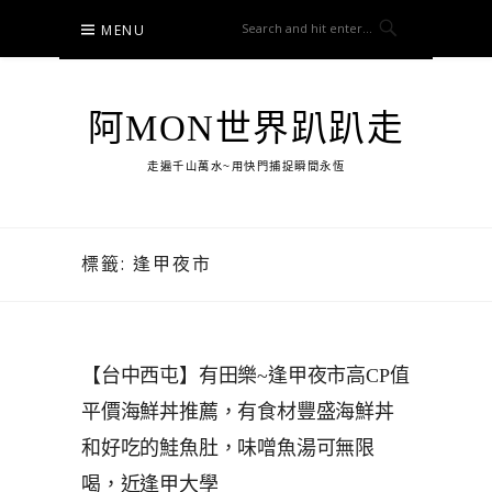
Skip
MENU
to
content
阿MON世界趴趴走
走遍千山萬水~用快門捕捉瞬間永恆
標籤:
逢甲夜市
【台中西屯】有田樂~逢甲夜市高CP值
平價海鮮丼推薦，有食材豐盛海鮮丼
和好吃的鮭魚肚，味噌魚湯可無限
喝，近逢甲大學