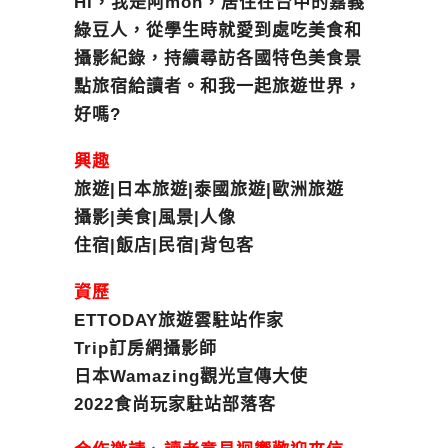
HI，我是阿mon，居住在台中的嘉義
綠豆人，從學生時就愛到處吃美食和
攝影紀錄，持續尋訪各國特色美食景
點旅宿給讀者。和我一起旅遊世界，
好嗎?
興趣
旅遊|日本旅遊|泰國旅遊|歐洲旅遊
攝影|美食|風景|人像
住宿|飯店|民宿|背包客
資歷
ETTODAY旅遊雲駐站作家
Trip訂房網攝影師
日本Wamazing觀光宣傳大使
2022食尚玩家駐站部落客