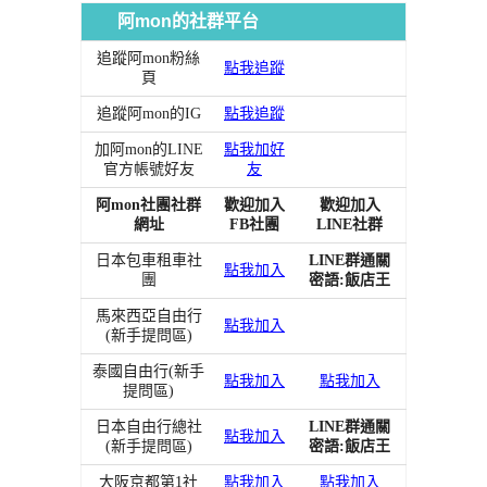
阿mon的社群平台
追蹤阿mon粉絲
點我追蹤
頁
追蹤阿mon的IG
點我追蹤
加阿mon的LINE
點我加好
官方帳號好友
友
阿mon社團社群
歡迎加入
歡迎加入
網址
FB社團
LINE社群
日本包車租車社
LINE群通關
點我加入
團
密語:飯店王
馬來西亞自由行
點我加入
(新手提問區)
泰國自由行(新手
點我加入
點我加入
提問區)
日本自由行總社
LINE群通關
點我加入
(新手提問區)
密語:飯店王
大阪京都第1社
點我加入
點我加入