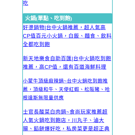
吃
火鍋(單點、吃到飽)
好燙鍋物|台中火鍋推薦，超人氣高
CP值百元小火鍋，白飯、麵食、飲料
全都吃到飽
新天地樂食自助百匯|台中火鍋吃到飽
推薦，高CP值，還有百道海鮮料理
小蒙牛頂級麻辣鍋~台中火鍋吃到飽推
薦，頂級和牛、天使紅蝦、松阪豬、哈
根達斯無限量供應
士官長酸菜白肉鍋~食尚玩家推薦超
人氣火鍋吃到飽店，川丸子、滷大
腸、餡餅爆好吃，私房菜更是超正典