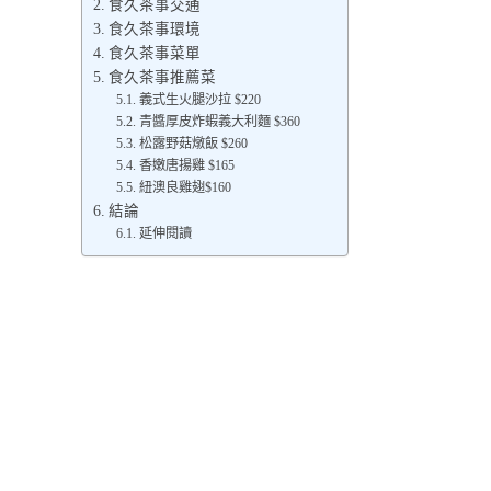
食久茶事交通
食久茶事環境
食久茶事菜單
食久茶事推薦菜
義式生火腿沙拉 $220
青醬厚皮炸蝦義大利麵 $360
松露野菇燉飯 $260
香嫩唐揚雞 $165
紐澳良雞翅$160
結論
延伸閱讀