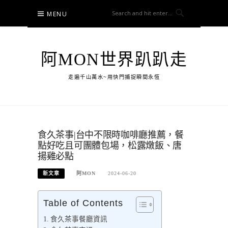
Skip
MENU
to
content
阿MON世界趴趴走
走遍千山萬水~用快門捕捉瞬間永恆
食久茶事|台中不限時咖啡廳推薦，餐
點好吃且可團體包場，松露燉飯、唐
揚雞必點
新文章
阿MON
2024-06-20
Table of Contents
食久茶事餐廳資訊