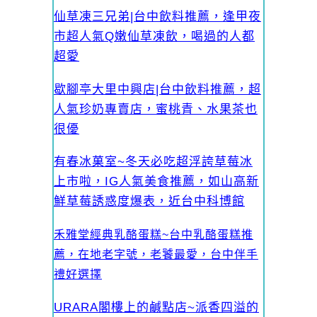
仙草凍三兄弟|台中飲料推薦，逢甲夜
市超人氣Q嫩仙草凍飲，喝過的人都
超愛
歇腳亭大里中興店|台中飲料推薦，超
人氣珍奶專賣店，蜜桃青、水果茶也
很優
有春冰菓室~冬天必吃超浮誇草莓冰
上市啦，IG人氣美食推薦，如山高新
鮮草莓誘惑度爆表，近台中科博館
禾雅堂經典乳酪蛋糕~台中乳酪蛋糕推
薦，在地老字號，老饕最愛，台中伴手
禮好選擇
URARA閣樓上的鹹點店~派香四溢的