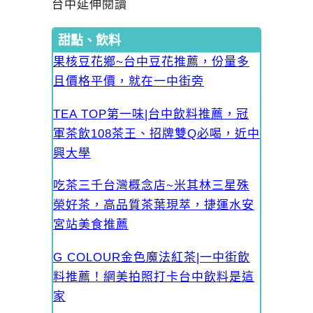
台中延伸閱讀
甜點、飲料
果核豆花鄉~台中豆花推薦，份量多
且價格平價，就在一中街旁
TEA TOP第一味|台中飲料推薦，冠
軍茶飲108茶王、招牌雙Q必喝，近中
興大學
吃茶三千台灣概念店~米其林三星殊
榮好茶，高品質茶葉現萃，捷運水安
宮站美食推薦
G COLOUR金色魔法紅茶|一中街飲
料推薦！網美拍照打卡台中飲料是這
家