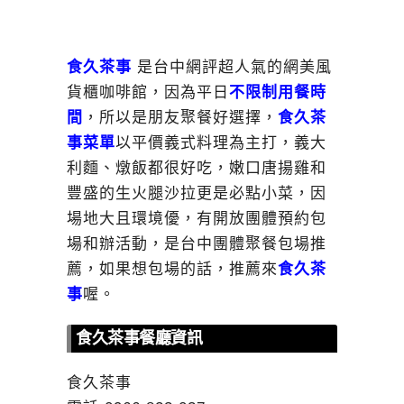
食久茶事
是台中網評超人氣的網美風
貨櫃咖啡館，因為平日
不限制用餐時
間
，所以是朋友聚餐好選擇，
食久茶
事菜單
以平價義式料理為主打，義大
利麵、燉飯都很好吃，嫩口唐揚雞和
豐盛的生火腿沙拉更是必點小菜，因
場地大且環境優，有開放團體預約包
場和辦活動，是台中團體聚餐包場推
薦，如果想包場的話，推薦來
食久茶
事
喔。
食久茶事餐廳資訊
食久茶事