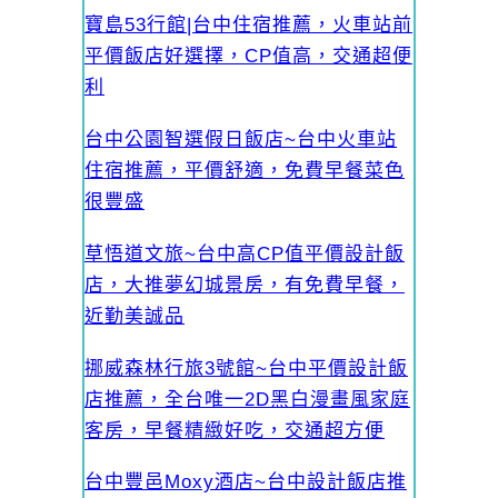
寶島53行館|台中住宿推薦，火車站前
平價飯店好選擇，CP值高，交通超便
利
台中公園智選假日飯店~台中火車站
住宿推薦，平價舒適，免費早餐菜色
很豐盛
草悟道文旅~台中高CP值平價設計飯
店，大推夢幻城景房，有免費早餐，
近勤美誠品
挪威森林行旅3號館~台中平價設計飯
店推薦，全台唯一2D黑白漫畫風家庭
客房，早餐精緻好吃，交通超方便
台中豐邑Moxy酒店~台中設計飯店推