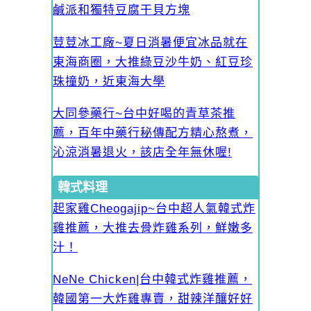
鹹派和獨特豆腐干貝方塊
荳荳冰工廠~夏日消暑便宜冰品就在
東海商圈，大推綠豆沙牛奶、紅豆珍
珠撞奶，近東海大學
大同參藥行~台中好喝的青草茶推
薦，百年中藥行秘傳配方精心熬煮，
沁涼消暑退火，該店全年無休喔!
韓式料理
起家雞Cheogajip~台中超人氣韓式炸
雞推薦，大推去骨炸雞系列，鮮嫩多
汁！
NeNe Chicken|台中韓式炸雞推薦，
韓國第一大炸雞專賣，甜辣洋釀好好