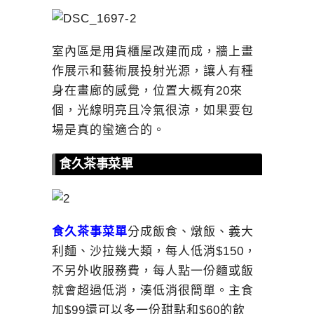
室內區是用貨櫃屋改建而成，牆上畫
作展示和藝術展投射光源，讓人有種
身在畫廊的感覺，位置大概有20來
個，光線明亮且冷氣很涼，如果要包
場是真的蠻適合的。
食久茶事菜單
食久茶事
菜單
分成飯食、燉飯、義大
利麵、沙拉幾大類，每人低消$150，
不另外收服務費，每人點一份麵或飯
就會超過低消，湊低消很簡單。主食
加$99還可以多一份甜點和$60的飲