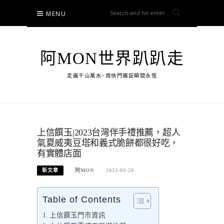
Skip
MENU
to
content
阿MON世界趴趴走
走遍千山萬水~用快門捕捉瞬間永恆
上信饌玉|2023台灣伴手禮推薦，超人
氣夏威夷豆塔和義式脆餅都很好吃，
有實體店面
新文章
阿MON
2023-03-20
Table of Contents
上信饌玉門市資訊