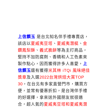
上信饌玉
是台北知名伴手禮專賣店，
該店以
夏威夷豆塔
、
夏威夷潛艇
、
金
鑽鳳梨酥
、
義式脆餅
等為主打商品，
堅持不加防腐劑、香精和人工色素來
製作點心，因而獲得許多人喜愛，
上
信饌玉
還有獲得
米其林 iTQi 風味絕佳
獎章
及入選
2022台灣烘焙大賞TOP
30
，在台北有多家直營門市，購買方
便，並常有優惠折扣，是台灣伴手禮
的好選擇，拿來送外國朋友就很適
合，超人氣的
夏威夷豆塔
和
夏威夷潛