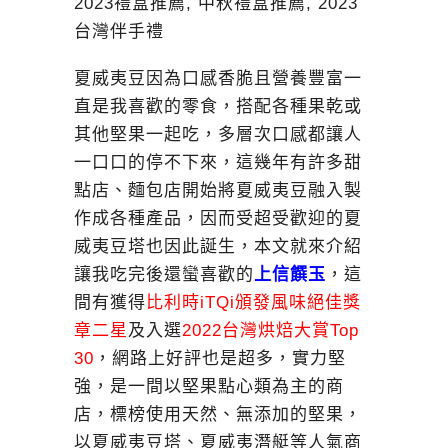
夏威夷豆因為口感香脆且營養豐富一
直是我喜歡的零食，搭配各種果乾或
其他堅果一起吃，多層次口感都讓人
一口口的停不下來，這幾年有許多甜
點店、麵包店開始將夏威夷豆融入製
作成各種產品，因而受超受歡迎的夏
威夷豆塔也因此誕生，本文就來介紹
讓我吃完後還蠻喜歡的
上信饌玉
，這
間有獲得
比利時iTQi頒發風味絕佳獎
章二星
及入選
2022台灣烘焙大賞Top
30
，網路上好評也是超多，實力堅
強，是一間以堅果點心類為主的商
店，標榜使用天然、無添加的堅果，
以夏威夷豆塔、夏威夷潛艇等人氣商