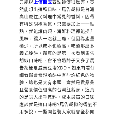
只能說
上信饌玉
西點師傅很厲害，竟
然能想出這種口味，馬告胡椒是台灣
高山原住民料理中常見的香料，因帶
有特殊胡椒香氣，只需要加上一一點
點，就能讓肉類、海鮮料理都能提升
風味，讓人一吃就上癮，但因為產量
稀少，所以成本也極高。吃過那麼多
義式脆餅，還真的是第一次看到馬告
胡椒口味吧，會不會過陣子又多了馬
告胡椒夏威夷豆塔XDD。如果有看仔
細看還會發現脆餅中有些許紅色的物
體，這也是大有來頭，竟然是貴桑桑
且營養價值很高的台灣紅藜麥，這真
的是讓人出乎意料，成本最高的口味
應該就是這口味吧?馬告胡椒的香氣不
用多說，一撕開包裝大家就會全都聞