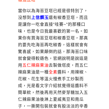
椒香豆塔
當你以為海苔豆塔已經是很特別了，
沒想到
上信饌玉
還有椒香豆塔，而且
是讓你一吃會直接”哇賽~”的那種口
味，也是今日我最喜歡的第一名。如
果你有買海苔豆塔和椒香豆塔，那真
的要先吃海苔再吃椒香，這樣就會有
驚喜感，如果顛倒的話，那海苔口味
就會變得較遜色，官網說明是說這是
用
五仁辣麻果油
去製做塔皮，而五仁
辣麻果油是一種
全素
醬料，用辣椒、
花椒、花生等溫火慢煮手工炒製而
成，光是看文字介紹就覺得這醬料不
簡單欸，然後再用天然麥芽糖加入五
仁辣麻果油後淋上夏威夷豆和南瓜
子，一撕開包裝就會有股淡淡的辛香