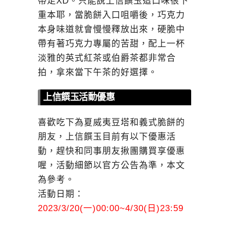
帶走XD。只能說上信饌玉這口味很下
重本耶，當脆餅入口咀嚼後，巧克力
本身味道就會慢慢釋放出來，硬脆中
帶有著巧克力專屬的苦甜，配上一杯
淡雅的英式紅茶或伯爵茶都非常合
拍，拿來當下午茶的好選擇。
上信饌玉活動優惠
喜歡吃下為夏威夷豆塔和義式脆餅的
朋友，上信饌玉目前有以下優惠活
動，趕快和同事朋友揪團購買享優惠
喔，活動細節以官方公告為準，本文
為參考。
活動日期：
2023/3/20(一)00:00~4/30(日)23:59