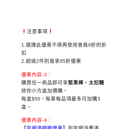
注意事項
1.選擇此優惠不得再使用會員9折的折
扣
2.超過2件則皆享85折優惠
優惠內容-3：
購買任一商品即可享
堅果棒、太妃糖
迷你小方盒加價購，
每盒$50，每單每品項最多可加購3
盒。
優惠內容-4：
【
官網
滿額贈優惠
】到官網消費滿