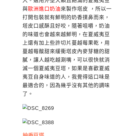
入。選用外型大顆且飽滿的夏威夷豆
與
歐洲進口奶油
來製作塔皮 ，所以一
打開包裝就有鮮明的奶香撲鼻而來，
塔皮口感酥且好咬，隨著咀嚼，奶油
的味道也會越來越鮮明，在夏威夷豆
上還有加上些許切片蔓越莓果乾，用
蔓越莓酸甜來緩衝塔皮內麥芽糖的甜
膩，讓人越吃越涮嘴，可以很快就消
滅一個夏威夷豆塔，如果是喜歡夏威
夷豆自身味道的人，我覺得這口味是
最適合的，因為幾乎沒有其他的調味
了。
柚香豆塔