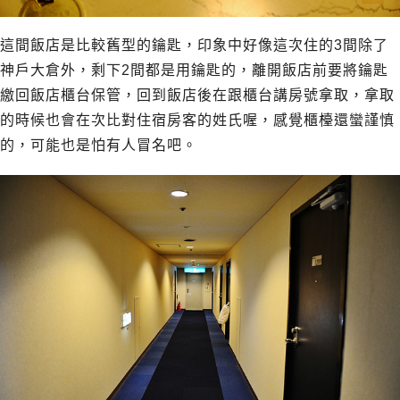
這間飯店是比較舊型的鑰匙，印象中好像這次住的3間除了
神戶大倉外，剩下2間都是用鑰匙的，離開飯店前要將鑰匙
繳回飯店櫃台保管，回到飯店後在跟櫃台講房號拿取，拿取
的時候也會在次比對住宿房客的姓氏喔，感覺櫃檯還蠻謹慎
的，可能也是怕有人冒名吧。