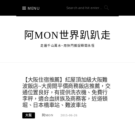
Skip
MENU
to
content
阿MON世界趴趴走
走遍千山萬水~用快門捕捉瞬間永恆
【大阪住宿推薦】紅屋頂加級大阪難
波飯店~大房間平價商務飯店推薦，交
通位置良好，有提供洗衣機、免費行
李秤，適合血拼族及商務客，近道頓
堀、日本橋車站、難波車站
大阪
阿MON
2015-06-26