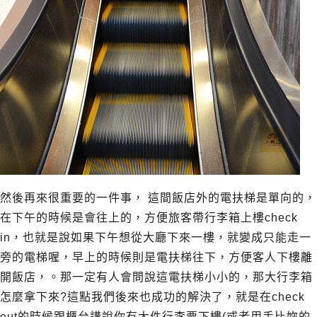
然後再來很重要的一件事， 這間飯店外的電扶梯是單向的，
在下午的時候是會往上的，方便旅客帶行李箱上樓check
in，也就是說如果下午想從大廳下來一樓，就變成只能走一
旁的電梯喔，早上的時候則是電扶梯往下，方便客人下樓離
開飯店，。那一定有人會問說這電扶梯小小的，那大行李箱
怎麼拿下來?這點我們後來也成功的解決了，就是在check
out的時候跟櫃台講說你有大件行李要下樓(或者用手比妳的