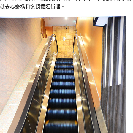
就去心齋橋和道頓掘逛街哩。