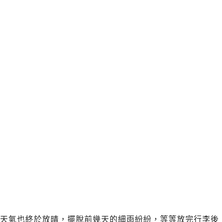
天氣也終於放晴，擺脫前幾天的細雨紛紛，等等放完行李後