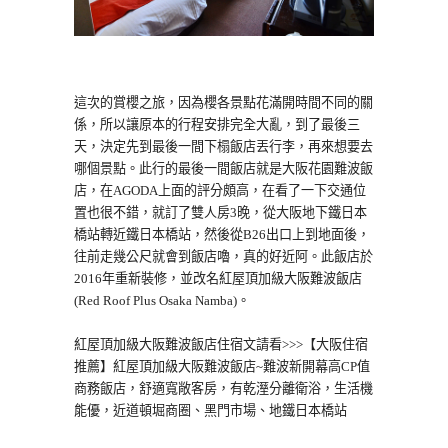
這次的賞櫻之旅，因為櫻各景點花滿開時間不同的關
係，所以讓原本的行程安排完全大亂，到了最後三
天，決定先到最後一間下榻飯店丟行李，再來想要去
哪個景點。此行的最後一間飯店就是大阪花園難波飯
店，在AGODA上面的評分頗高，在看了一下交通位
置也很不錯，就訂了雙人房3晚，從大阪地下鐵日本
橋站轉近鐵日本橋站，然後從B26出口上到地面後，
往前走幾公尺就會到飯店嚕，真的好近阿。此飯店於
2016年重新裝修，並改名
紅屋頂加級大阪難波飯店
(Red Roof Plus Osaka Namba)。
紅屋頂加級大阪難波飯店住宿文請看>>>
【大阪住宿
推薦】紅屋頂加級大阪難波飯店~難波新開幕高CP值
商務飯店，舒適寬敞客房，有乾溼分離衛浴，生活機
能優，近道頓堀商圈、黑門市場、地鐵日本橋站