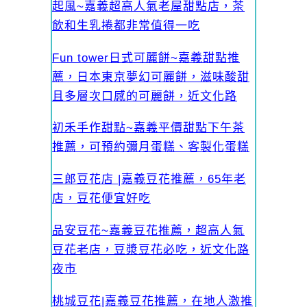
起風~嘉義超高人氣老屋甜點店，茶
飲和生乳捲都非常值得一吃
Fun tower日式可麗餅~嘉義甜點推
薦，日本東京夢幻可麗餅，滋味酸甜
且多層次口感的可麗餅，近文化路
初禾手作甜點~嘉義平價甜點下午茶
推薦，可預約彌月蛋糕、客製化蛋糕
三郎豆花店 |嘉義豆花推薦，65年老
店，豆花便宜好吃
品安豆花~嘉義豆花推薦，超高人氣
豆花老店，豆漿豆花必吃，近文化路
夜市
桃城豆花|嘉義豆花推薦，在地人激推