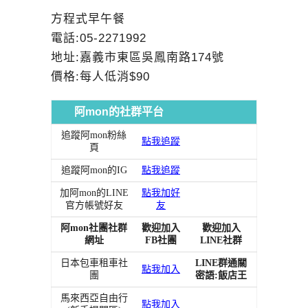
方程式早午餐
電話:05-2271992
地址:嘉義市東區吳鳳南路174號
價格:每人低消$90
阿mon的社群平台
追蹤阿mon粉絲
點我追蹤
頁
追蹤阿mon的IG
點我追蹤
加阿mon的LINE
點我加好
官方帳號好友
友
阿mon社團社群
歡迎加入
歡迎加入
網址
FB社團
LINE社群
日本包車租車社
LINE群通關
點我加入
團
密語:飯店王
馬來西亞自由行
點我加入