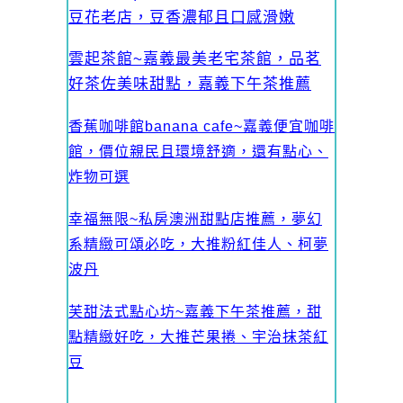
豆花老店，豆香濃郁且口感滑嫩
雲起茶館~嘉義最美老宅茶館，品茗
好茶佐美味甜點，嘉義下午茶推薦
香蕉咖啡館banana cafe~嘉義便宜咖啡
館，價位親民且環境舒適，還有點心、
炸物可選
幸福無限~私房澳洲甜點店推薦，夢幻
系精緻可頌必吃，大推粉紅佳人、柯夢
波丹
芙甜法式點心坊~嘉義下午茶推薦，甜
點精緻好吃，大推芒果捲、宇治抹茶紅
豆