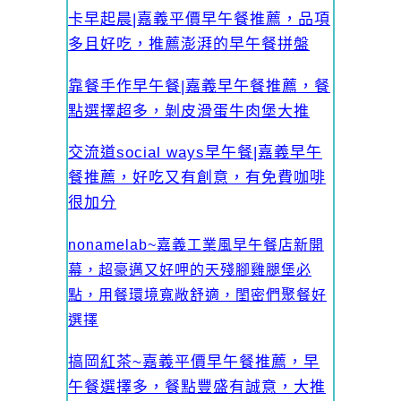
卡早起晨|嘉義平價早午餐推薦，品項
多且好吃，推薦澎湃的早午餐拼盤
靠餐手作早午餐|嘉義早午餐推薦，餐
點選擇超多，剝皮滑蛋牛肉堡大推
交流道social ways早午餐|嘉義早午
餐推薦，好吃又有創意，有免費咖啡
很加分
nonamelab~嘉義工業風早午餐店新開
幕，超豪邁又好呷的天殘腳雞腿堡必
點，用餐環境寬敞舒適，閨密們聚餐好
選擇
搞岡紅茶~嘉義平價早午餐推薦，早
午餐選擇多，餐點豐盛有誠意，大推