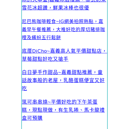
雪花冰超讚，鮮果冰棒也很優
尼巴熊咖啡輕食~IG網美拍照熱點，嘉
義早午餐推薦，大推好吃的厚切豬排咖
哩及繽紛五行鬆餅
底厝DiCho~嘉義高人氣平價甜點店，
草莓甜點好吃又搶手
白日夢手作甜品~嘉義甜點推薦，童
話故事般的老屋，乳酪蛋糕便宜又好
吃
筑可串串燒~平價好吃的下午茶蛋
糕，現點現做，有生乳捲、馬卡龍禮
盒可預購