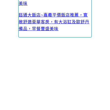
美味
鈺通大飯店~嘉義平價飯店推薦，寬
敞舒適豪華客房，有大浴缸及歐舒丹
備品，早餐豐盛美味