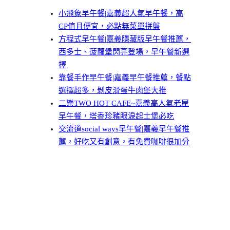
小飛象早午餐|嘉義超人氣早午餐，高
CP值且便宜，必點無菜單拼盤
方程式早午餐|嘉義隱藏版早午餐推薦，
西多士、菠蘿堡閃亮登場，早午餐新選
擇
靠餐手作早午餐|嘉義早午餐推薦，餐點
選擇超多，剝皮滑蛋牛肉堡大推
二樂TWO HOT CAFE~嘉義高人氣老屋
早午餐，塔香珍豬眼淚起士堡必吃
交流道social ways早午餐|嘉義早午餐推
薦，好吃又有創意，有免費咖啡很加分