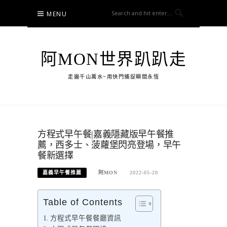
Skip
MENU
to
content
阿MON世界趴趴走
走遍千山萬水~用快門捕捉瞬間永恆
方程式早午餐|嘉義隱藏版早午餐推
薦，西多士、菠蘿堡閃亮登場，早午
餐新選擇
嘉義早午餐推薦
阿MON
2022-05-20
Table of Contents
方程式早午餐餐廳資訊