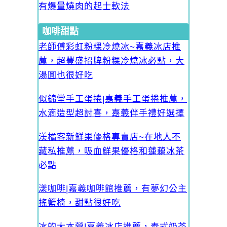
有爆量燒肉的起士軟法
咖啡甜點
老師傅彩虹粉粿冷燒冰~嘉義冰店推
薦，超豐盛招牌粉粿冷燒冰必點，大
湯圓也很好吃
似錦堂手工蛋捲|嘉義手工蛋捲推薦，
水滴造型超討喜，嘉義伴手禮好選擇
渼橘客新鮮果優格專賣店~在地人不
藏私推薦，吸血鮮果優格和蓮藕冰茶
必點
漾咖啡|嘉義咖啡館推薦，有夢幻公主
搖籃椅，甜點很好吃
冰的大本營|嘉義冰店推薦，泰式奶茶