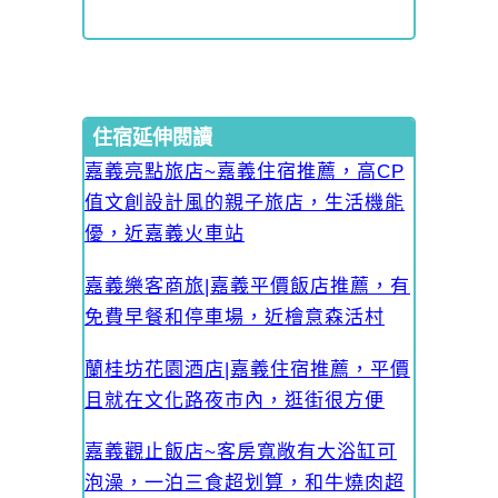
住宿延伸閱讀
嘉義亮點旅店~嘉義住宿推薦，高CP
值文創設計風的親子旅店，生活機能
優，近嘉義火車站
嘉義樂客商旅|嘉義平價飯店推薦，有
免費早餐和停車場，近檜意森活村
蘭桂坊花園酒店|嘉義住宿推薦，平價
且就在文化路夜市內，逛街很方便
嘉義觀止飯店~客房寬敞有大浴缸可
泡澡，一泊三食超划算，和牛燒肉超