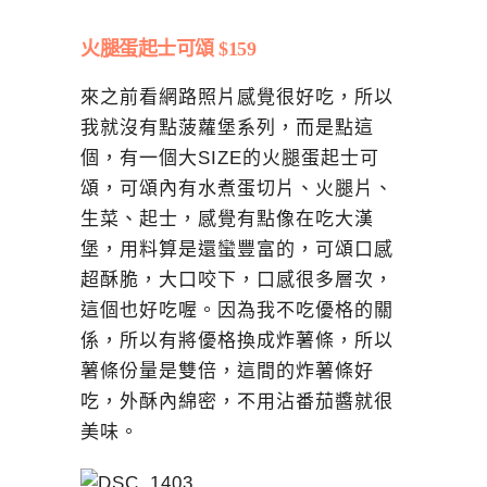
火腿蛋起士可頌 $159
來之前看網路照片感覺很好吃，所以
我就沒有點菠蘿堡系列，而是點這
個，有一個大SIZE的火腿蛋起士可
頌，可頌內有水煮蛋切片、火腿片、
生菜、起士，感覺有點像在吃大漢
堡，用料算是還蠻豐富的，可頌口感
超酥脆，大口咬下，口感很多層次，
這個也好吃喔。因為我不吃優格的關
係，所以有將優格換成炸薯條，所以
薯條份量是雙倍，這間的炸薯條好
吃，外酥內綿密，不用沾番茄醬就很
美味。