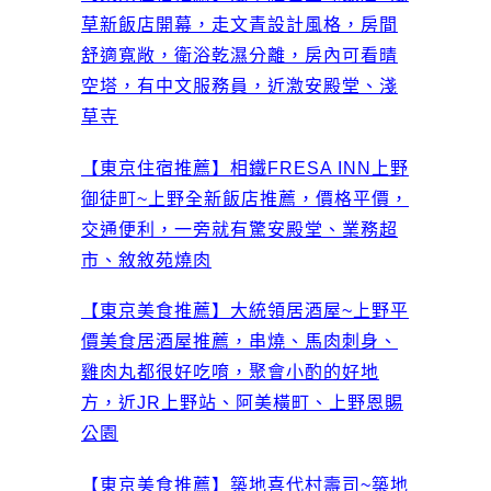
草新飯店開幕，走文青設計風格，房間
舒適寬敞，衛浴乾濕分離，房內可看晴
空塔，有中文服務員，近激安殿堂、淺
草寺
【東京住宿推薦】相鐵FRESA INN上野
御徒町~上野全新飯店推薦，價格平價，
交通便利，一旁就有驚安殿堂、業務超
市、敘敘苑燒肉
【東京美食推薦】大統領居酒屋~上野平
價美食居酒屋推薦，串燒、馬肉刺身、
雞肉丸都很好吃唷，聚會小酌的好地
方，近JR上野站、阿美橫町、上野恩賜
公園
【東京美食推薦】築地喜代村壽司~築地