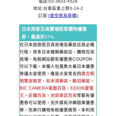
電話:03-3833-4526
地址:台東區東上野3-14-2
訂房:
(
查空房及房價)
日本商家百貨賣場租車購物優惠
券，最高折17%
在日本旅遊逛百貨商場及藥妝店是必備
行程，很多日本連鎖藥妝店、購物百貨
商場、免稅網站都有優惠券COUPON
可以下載，本懶人包蒐集大量日本優惠
券讓大家使用，像是大家常去的
唐吉軻
德驚安殿堂
、
松本清藥妝
、
鶴羽藥妝
、
BIC CAMERA電器百貨
、
EDION愛電
王
、
近鐵百貨
、
池袋東武百貨
等都有優
惠券可以使用，另外還有沖繩租車優惠
券、完美行購物免稅優惠碼等，多利用