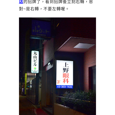
店
的招牌了，看到招牌後立刻右轉，恩
對~是右轉，不要左轉喔。