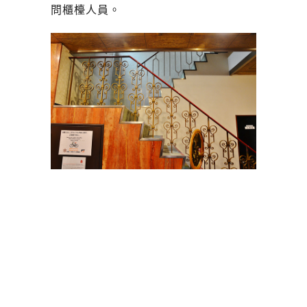
問櫃檯人員。