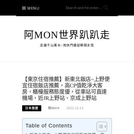
Skip
MENU
to
content
阿MON世界趴趴走
走遍千山萬水~用快門捕捉瞬間永恆
【東京住宿推薦】新東北飯店~上野便
宜住宿飯店推薦，高CP值乾淨大客
房，櫃檯服務態度優，從車站可直達
機場，近JR上野站、京成上野站
日本旅遊
阿MON
2015-12-13
Table of Contents