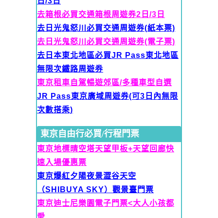
日/3日
去箱根必買交通箱根周遊券2日/3日
去日光鬼怒川必買交通周遊券(紙本票)
去日光鬼怒川必買交通周遊券(電子票)
去日本東北地區必買JR Pass東北地區
無限次鐵路周遊券
東京租車自駕暢遊郊區/多種車型自選
JR Pass東京廣域周遊券(可
3日內無限
次數搭乘)
東京自由行必買/行程門票
東京地標晴空塔天望甲板+天望回廊快
速入場優惠票
東京爆紅夕陽夜景澀谷天空
（SHIBUYA SKY）觀景臺門票
東京迪士尼樂園電子門票<大人
小孩都
愛