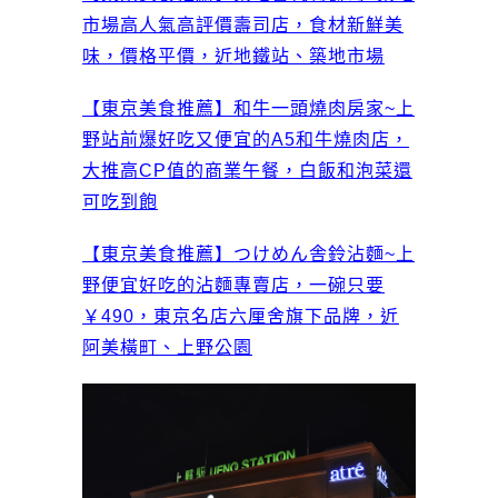
市場高人氣高評價壽司店，食材新鮮美
味，價格平價，近地鐵站、築地市場
【東京美食推薦】和牛一頭燒肉房家~上
野站前爆好吃又便宜的A5和牛燒肉店，
大推高CP值的商業午餐，白飯和泡菜還
可吃到飽
【東京美食推薦】つけめん舎鈴沾麵~上
野便宜好吃的沾麵專賣店，一碗只要
￥490，東京名店六厘舍旗下品牌，近
阿美橫町、上野公園