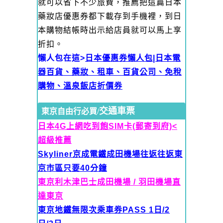
就可以省下不少旅費，推薦把這篇日本
藥妝店優惠券都下載存到手機裡，到日
本購物結帳時出示給店員就可以馬上享
折扣。
懶人包在這>
日本優惠券懶人包|日本電
器百貨、藥妝、租車、百貨公司、免稅
購物、溫泉飯店折價券
交通車票
東京自由行必買/
日本4G上網吃到飽SIM卡(郵寄到府)<
超級推薦
Skyliner京成電鐵
成田機場往返往返東
京市區只要40分鐘
東京利木津巴士成田機場 / 羽田機場直
達東京
東京地鐵無限次乘車券PASS 1日/2