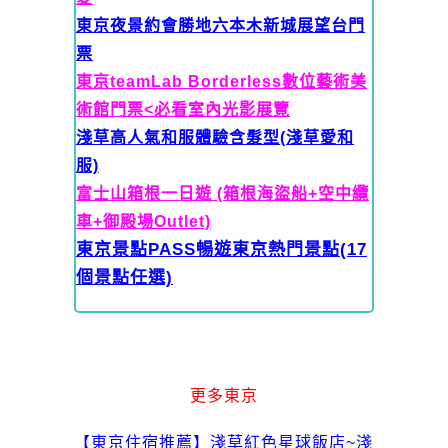
東京夜景約會勝地六本木新城展望台門
票
東京teamLab Borderless數位藝術美
術館門票<必看室內光影展覽
淺草高人氣和服體驗含髮型(淺草愛和
服)
富士山箱根一日遊 (箱根海盜船+空中纜
車+御殿場Outlet)
東京景點PASS暢遊東京熱門景點(17
個景點任選)
更多東京
【東京住宿推薦】淺草紅色星球飯店~淺