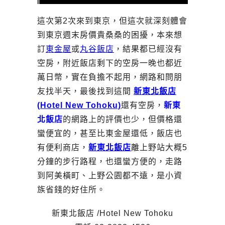
這次第2次來到東京，但這次就深刻體會
到東京週末房價貴桑桑的困擾，本來想
訂
東金屋
或
丸谷飯店
，結果都已經沒有
空房，附近飯店剩下的空房一晚也都近
萬日幣，實在負擔不起用，網路和問朋
友找半天，最後找到這間
新東北飯店
(Hotel New Tohoku)
還有空房，
新東
北飯店
的網路上的評價也少，但價格還
蠻便宜的，甚至比東金屋還低，飯店也
有便利商店，
新東北飯店
離上野站大概5
分鐘的步行路程，也還蠻方便的，走路
到阿美橫町、上野公園都不遠，是小資
族省錢的好住所。
新東北飯店 /Hotel New Tohoku