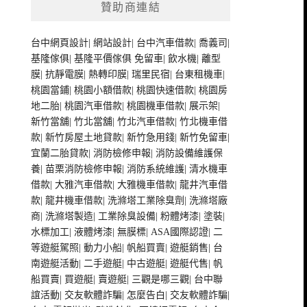
贊助商連結
台中網頁設計
|
網站設計
|
台中汽車借款
|
喬義司
|
基隆傢俱
|
基隆平價傢俱
免留車
|
飲水機
|
離型
膜
|
抗靜電膜
|
熱轉印膜
|
瑞里民宿
|
台東租機車
|
桃園當鋪
|
桃園小額借款
|
桃園快速借款
|
桃園房
地二胎
|
桃園汽車借款
|
桃園機車借款
|
展示架
|
新竹當舖
|
竹北當舖
|
竹北汽車借款
|
竹北機車借
款
|
新竹房屋土地貸款
|
新竹急用錢
|
新竹免留車
|
宜蘭二胎貸款
|
消防檢修申報
|
消防設備維護保
養
|
苗栗消防檢修申報
|
消防系統維護
|
清水機車
借款
|
大雅汽車借款
|
大雅機車借款
|
龍井汽車借
款
|
龍井機車借款
|
洗滌塔工業除臭劑
|
洗滌塔廠
商
|
洗滌塔製造
|
工業除臭設備
|
粉體烤漆
|
塗裝
|
水標加工
|
液體烤漆
|
無膜標
|
ASA國際認證
|
二
等遊艇駕照
|
動力小船
|
帆船買賣
|
遊艇銷售
|
台
南遊艇活動
|
二手遊艇
|
中古遊艇
|
遊艇代售
|
帆
船買賣
|
買遊艇
|
賣遊艇
|
三觀是哪三觀
|
台中聯
誼活動
|
交友軟體詐騙
|
怎麼告白
|
交友軟體詐騙
|