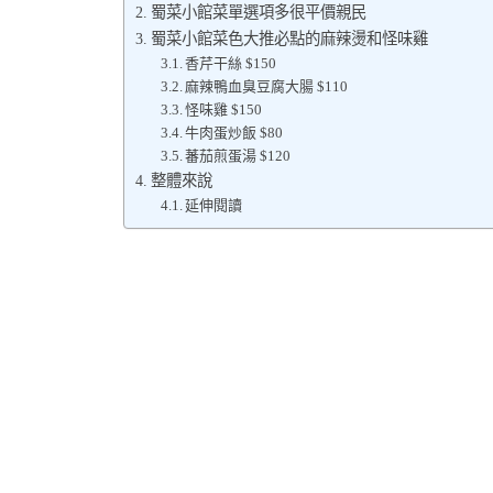
蜀菜小館菜單選項多很平價親民
蜀菜小館菜色大推必點的麻辣燙和怪味雞
香芹干絲 $150
麻辣鴨血臭豆腐大腸 $110
怪味雞 $150
牛肉蛋炒飯 $80
蕃茄煎蛋湯 $120
整體來說
延伸閱讀