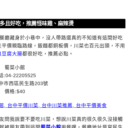
擇多且好吃，推薦怪味雞、麻辣燙
餐廳藏身於小巷中，沒人帶路還真的不知道有這間好吃
走平價親臨路線，飯麵都銅板價，川菜也百元出頭，不用
臭豆腐大腸
都很好吃，推薦必點。
蜀菜小館
:04-22205525
中市西區民生路203號
價格:$40
友問我說要不要吃川菜，想說川菜真的很久很久沒接觸
就被朋友帶到這間
蜀菜小館
用餐哩，餐廳地址是寫民生