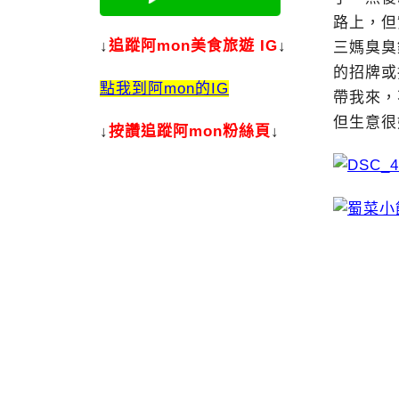
路上，但
↓
追蹤阿mon美食旅遊 IG
↓
三媽臭臭
的招牌或
點我到阿mon的IG
帶我來，
但生意很
↓
按讚追蹤阿mon粉絲頁
↓