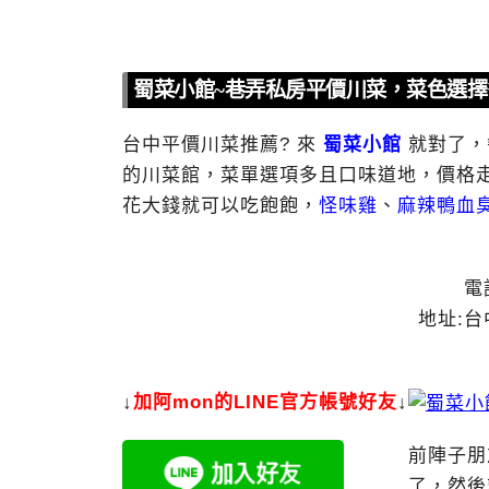
蜀菜小館~巷弄私房平價川菜，菜色選
台中平價川菜推薦? 來
蜀菜小館
就對了，
的川菜館，菜單選項多且口味道地，價格
花大錢就可以吃飽飽，
怪味雞
、
麻辣鴨血
電話
地址:台
↓
加
阿mon的LINE官方帳號好友
↓
前陣子朋
了，然後