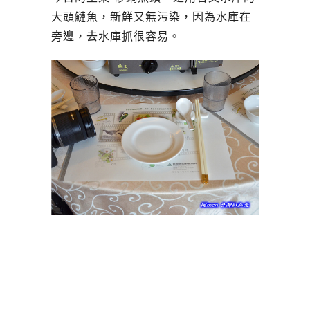
大頭鰱魚
，新鮮又無污染，因為水庫在
旁邊，去水庫抓很容易。