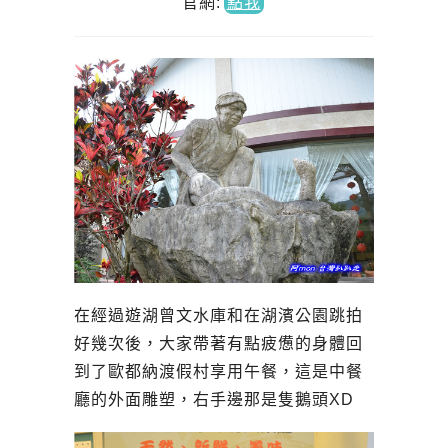
官網
:
點我
在經過遊湖曾文水庫和在湖濱公園跳拍
好幾次後，大家帶著有點疲憊的身體回
到了歐都納渡假村享用午餐，這是中餐
廳的外面雕塑，右手邊那是隻鵝頭XD