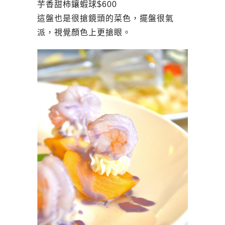
芋香甜柿鑲蝦球$600
這盤也是很搶鏡頭的菜色，擺盤很氣
派，視覺顏色上更搶眼。