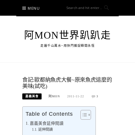
Skip
MENU
to
content
阿MON世界趴趴走
走遍千山萬水~用快門捕捉瞬間永恆
食記:歐都納魚虎大餐~原來魚虎這麼的
美味(試吃)
嘉義美食
阿MON
2011-11-22
3
Table of Contents
嘉義美食延伸閱讀
延伸閱讀