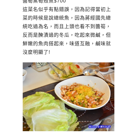
醬筍蒸筍殼魚$700
這菜名似乎有點錯誤，因為記得當初上
菜的時候是說總統魚，因為蔣經國先總
統吃過為名，而且上頭也看不到醬筍，
反而是醃漬過的冬瓜，吃起來微鹹，但
鮮嫩的魚肉搭起來，味道互融，鹹味就
沒麼明顯了!