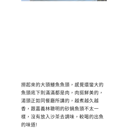
撈起來的
大頭鰱魚
魚頭，感覺還蠻大的
魚頭底下則滿滿都是肉，肉挺鮮美的，
湯頭正如同餐廳所講的，越煮越久越
香，跟嘉義林聰明的砂鍋魚頭不太一
樣，沒有放入沙茶去調味，較喝的出魚
的味道!