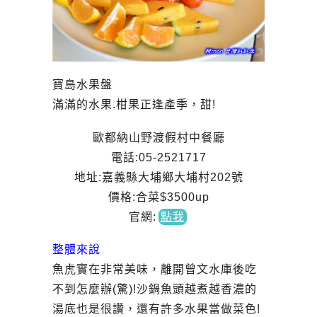
寶島水果盤
滿滿的水果.柑果正逢產季，甜!
歐都納山野渡假村中餐廳
電話:05-2521717
地址:嘉義縣大埔鄉大埔村202號
價格:合菜$3500up
官網
:
點我
整體來說
魚虎實在非常美味，離開曾文水庫後吃
不到怎麼辦(驚)!沙鍋魚頭越煮越香濃的
湯底也是很讚，還有許多水果當做菜色!