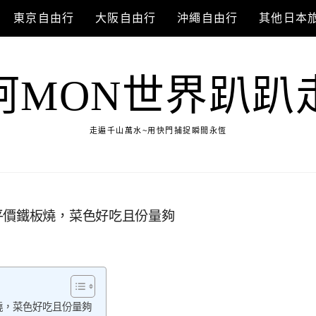
東京自由行
大阪自由行
沖繩自由行
其他日本
阿MON世界趴趴
走遍千山萬水~用快門捕捉瞬間永恆
平價鐵板燒，菜色好吃且份量夠
燒，菜色好吃且份量夠