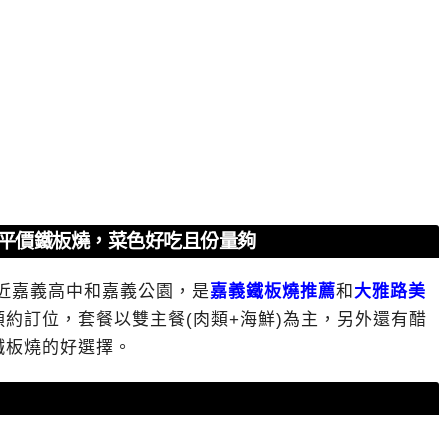
氣平價鐵板燒，菜色好吃且份量夠
近嘉義高中和嘉義公園，是
嘉義鐵板燒推薦
和
大雅路美
約訂位，套餐以雙主餐(肉類+海鮮)為主，另外還有醋
鐵板燒的好選擇。