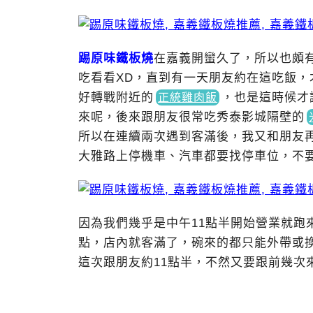
踢原味鐵板燒
在嘉義開蠻久了，所以也頗
吃看看XD，直到有一天朋友約在這吃飯
好轉戰附近
的
，
也是這時候才
正統雞肉飯
來呢，後來跟朋友很常吃秀泰影城隔壁
的
所以在連續兩次遇到客滿後，我又和朋友再
大雅路上停機車、汽車都要找停車位，不
因為我們幾乎是中午11點半開始營業就跑
點，店內就客滿了，碗來的都只能外帶或
這次跟朋友約11點半，不然又要跟前幾次