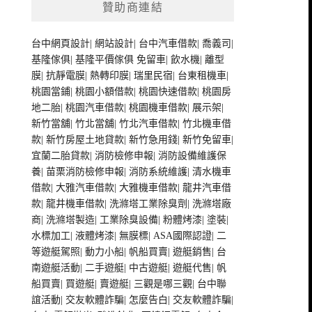
贊助商連結
台中網頁設計
|
網站設計
|
台中汽車借款
|
喬義司
|
基隆傢俱
|
基隆平價傢俱
免留車
|
飲水機
|
離型
膜
|
抗靜電膜
|
熱轉印膜
|
瑞里民宿
|
台東租機車
|
桃園當鋪
|
桃園小額借款
|
桃園快速借款
|
桃園房
地二胎
|
桃園汽車借款
|
桃園機車借款
|
展示架
|
新竹當舖
|
竹北當舖
|
竹北汽車借款
|
竹北機車借
款
|
新竹房屋土地貸款
|
新竹急用錢
|
新竹免留車
|
宜蘭二胎貸款
|
消防檢修申報
|
消防設備維護保
養
|
苗栗消防檢修申報
|
消防系統維護
|
清水機車
借款
|
大雅汽車借款
|
大雅機車借款
|
龍井汽車借
款
|
龍井機車借款
|
洗滌塔工業除臭劑
|
洗滌塔廠
商
|
洗滌塔製造
|
工業除臭設備
|
粉體烤漆
|
塗裝
|
水標加工
|
液體烤漆
|
無膜標
|
ASA國際認證
|
二
等遊艇駕照
|
動力小船
|
帆船買賣
|
遊艇銷售
|
台
南遊艇活動
|
二手遊艇
|
中古遊艇
|
遊艇代售
|
帆
船買賣
|
買遊艇
|
賣遊艇
|
三觀是哪三觀
|
台中聯
誼活動
|
交友軟體詐騙
|
怎麼告白
|
交友軟體詐騙
|