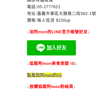
踢原味鐵板燒
電話:05-2777621
地址:嘉義市東區大雅路二段582-1號
價格:每人低消 $150up
↓
加
阿mon的LINE官方帳號好友
↓
↓
追蹤阿mon美食旅遊 IG
↓
點我到阿mon的IG
↓
按讚追蹤阿mon粉絲頁
↓