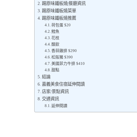
踢原味鐵板燒|餐廳資訊
踢原味鐵板燒菜單
踢原味鐵板燒推薦
荷包蛋 $20
鱈魚
花枝
醋飲
香蒜雞排 $290
松阪豬 $390
美國菲力牛排 $410
甜點
結論
嘉義美食住宿延伸閱讀
店家/景點資訊
交通資訊
延伸閱讀