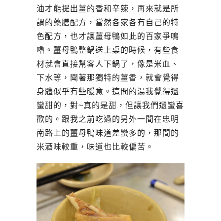
油才能提出薑的香和辛辣，再來就是所
謂的藥膳配方，當然各家各有自己的特
色配方，也才讓薑母鴨如此的百家爭鳴
嚕。薑母鴨整鍋送上桌的時候，有些食
材就會直接幫客人下鍋了，像是米血、
下水等，聞著那獨特的薑香，就會覺得
身體似乎有些暖意。這間的湯我覺得還
蠻甜的，對~真的是甜，但讓我們還蠻喜
歡的。跟我之前吃過的另外一間在忠明
南路上的薑母鴨味道差蠻多的，那間的
米酒味較重，味道也比較偏苦。