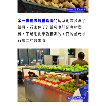
帝一食補碳燒薑母鴨
的角落則是多滿了
薑母，看來這間的薑母應該是真材實
料，不是用化學香精調的，真的薑母才
有驅寒的效果喔。