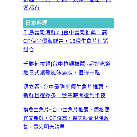
餐都有
日本料理
千鳥壽司海鮮丼|台中壽司推薦，高
CP值平價海鮮丼，16種生魚片任選
組合
千勝軒拉麵|台中拉麵推薦~超好吃道
地日式濃郁風味湯頭，值得一吃
源立吞~台中最強平價生魚片推薦，
新鮮且選擇多，營業時間還到半夜
摸魚生魚片~台中生魚片推薦，價格便
宜又新鮮，CP值高，每天限量限時販
售，賣完明天請早