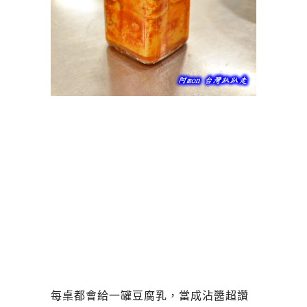
每桌都會給一罐豆腐乳，當成沾醬超讚