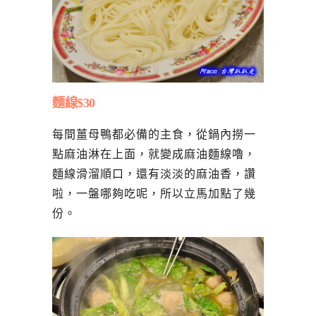
麵線$30
每間薑母鴨都必備的主食，從鍋內撈一
點麻油淋在上面，就變成麻油麵線嚕，
麵線滑溜順口，還有淡淡的麻油香，讚
啦，一盤哪夠吃呢，所以立馬加點了幾
份。