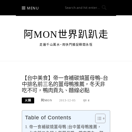
Skip
MENU
to
content
阿MON世界趴趴走
走遍千山萬水~用快門捕捉瞬間永恆
【台中美食】帝一食補碳燒薑母鴨~台
中排名前三名的薑母鴨推薦，冬天非
吃不可，鴨肉貢丸、麵線必點
火鍋
阿MON
2013-12-05
4
Table of Contents
帝一食補碳燒薑母鴨 |台中薑母鴨推薦，