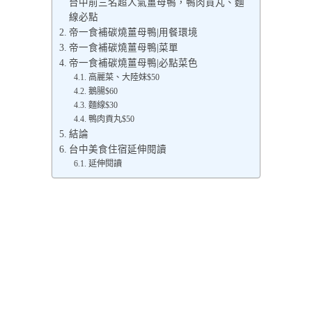
台中前三名超人氣薑母鴨，鴨肉貢丸、麵
線必點
帝一食補碳燒薑母鴨|用餐環境
帝一食補碳燒薑母鴨|菜單
帝一食補碳燒薑母鴨|必點菜色
高麗菜、大陸妹$50
鵝腸$60
麵線$30
鴨肉貢丸$50
結論
台中美食住宿延伸閱讀
延伸閱讀