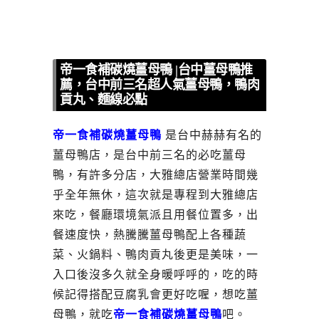
帝一食補碳燒薑母鴨 |台中薑母鴨推
薦，台中前三名超人氣薑母鴨，鴨肉
貢丸、麵線必點
帝一食補碳燒薑母鴨
是台中赫赫有名的
薑母鴨店，是台中前三名的必吃薑母
鴨，有許多分店，大雅總店營業時間幾
乎全年無休，這次就是專程到大雅總店
來吃，餐廳環境氣派且用餐位置多，出
餐速度快，熱騰騰薑母鴨配上各種蔬
菜、火鍋料、鴨肉貢丸後更是美味，一
入口後沒多久就全身暖呼呼的，吃的時
候記得搭配豆腐乳會更好吃喔，想吃薑
母鴨，就吃
帝一食補碳燒薑母鴨
吧。