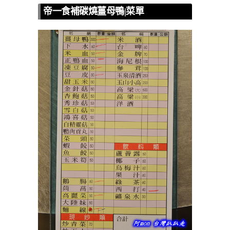
帝一食補碳燒薑母鴨|菜單