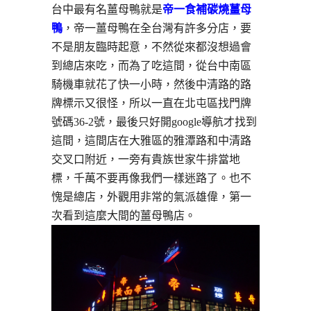
台中最有名薑母鴨就是
帝一食補碳燒薑母
鴨
，帝一薑母鴨在全台灣有許多分店，要
不是朋友臨時起意，不然從來都沒想過會
到總店來吃，而為了吃這間，從台中南區
騎機車就花了快一小時，然後中清路的路
牌標示又很怪，所以一直在北屯區找門牌
號碼36-2號，最後只好開google導航才找到
這間，這間店在大雅區的雅潭路和中清路
交叉口附近，一旁有貴族世家牛排當地
標，千萬不要再像我們一樣迷路了。也不
愧是總店，外觀用非常的氣派雄偉，第一
次看到這麼大間的薑母鴨店。