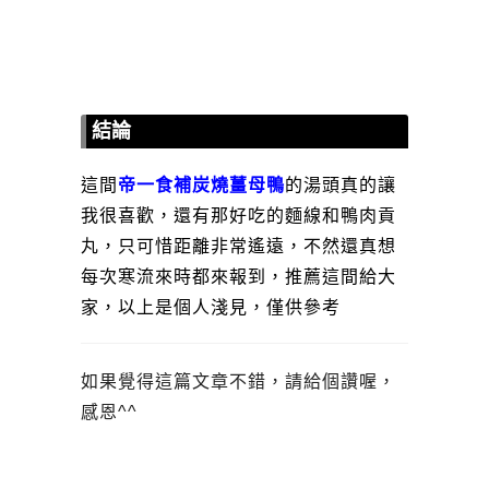
結論
這間
帝一食補炭燒薑母鴨
的湯頭真的讓
我很喜歡，還有那好吃的麵線和鴨肉貢
丸，只可惜距離非常遙遠，不然還真想
每次寒流來時都來報到，推薦這間給大
家，以上是個人淺見，僅供參考
如果覺得這篇文章不錯，請給個讚喔，
感恩^^